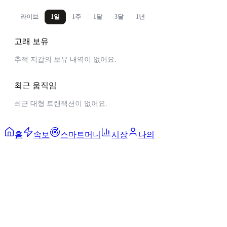
라이브
1일
1주
1달
3달
1년
고래 보유
추적 지갑의 보유 내역이 없어요.
최근 움직임
최근 대형 트랜잭션이 없어요.
홈
속보
스마트머니
시장
나의