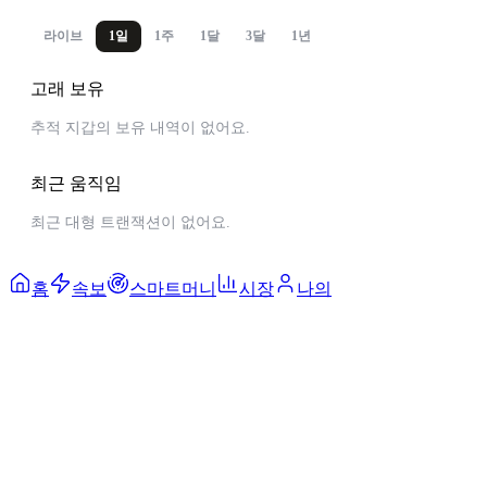
라이브
1일
1주
1달
3달
1년
고래 보유
추적 지갑의 보유 내역이 없어요.
최근 움직임
최근 대형 트랜잭션이 없어요.
홈
속보
스마트머니
시장
나의