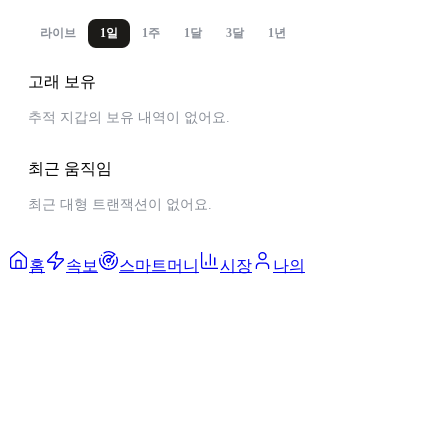
라이브
1일
1주
1달
3달
1년
고래 보유
추적 지갑의 보유 내역이 없어요.
최근 움직임
최근 대형 트랜잭션이 없어요.
홈
속보
스마트머니
시장
나의