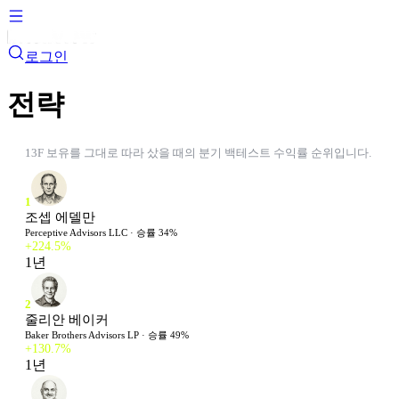
로그인
전략
13F 보유를 그대로 따라 샀을 때의 분기 백테스트 수익률 순위입니다.
1
조셉 에델만
Perceptive Advisors LLC
· 승률
34
%
+
224.5
%
1년
2
줄리안 베이커
Baker Brothers Advisors LP
· 승률
49
%
+
130.7
%
1년