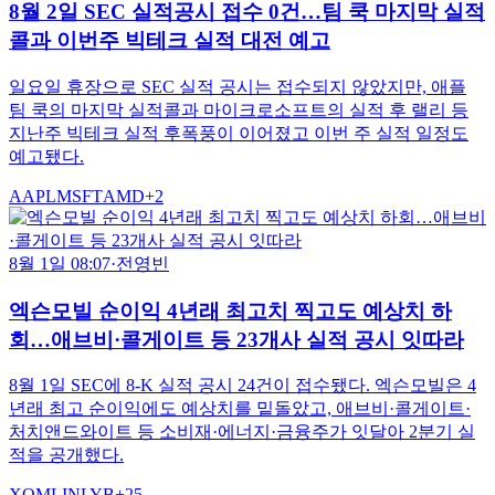
8월 2일 SEC 실적공시 접수 0건…팀 쿡 마지막 실적
콜과 이번주 빅테크 실적 대전 예고
일요일 휴장으로 SEC 실적 공시는 접수되지 않았지만, 애플
팀 쿡의 마지막 실적콜과 마이크로소프트의 실적 후 랠리 등
지난주 빅테크 실적 후폭풍이 이어졌고 이번 주 실적 일정도
예고됐다.
AAPL
MSFT
AMD
+
2
8월 1일 08:07
·
전영빈
엑슨모빌 순이익 4년래 최고치 찍고도 예상치 하
회…애브비·콜게이트 등 23개사 실적 공시 잇따라
8월 1일 SEC에 8-K 실적 공시 24건이 접수됐다. 엑슨모빌은 4
년래 최고 순이익에도 예상치를 밑돌았고, 애브비·콜게이트·
처치앤드와이트 등 소비재·에너지·금융주가 잇달아 2분기 실
적을 공개했다.
XOM
LIN
LYB
+
25