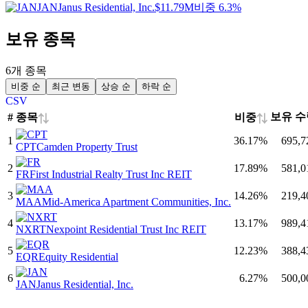
JAN
Janus Residential, Inc.
$11.79M
비중 6.3%
보유 종목
6개 종목
비중 순
최근 변동
상승 순
하락 순
CSV
보유 수
종목
비중
#
⇅
⇅
1
36.17
%
695,7
CPT
Camden Property Trust
2
17.89
%
581,0
FR
First Industrial Realty Trust Inc REIT
3
14.26
%
219,4
MAA
Mid-America Apartment Communities, Inc.
4
13.17
%
989,4
NXRT
Nexpoint Residential Trust Inc REIT
5
12.23
%
388,4
EQR
Equity Residential
6
6.27
%
500,0
JAN
Janus Residential, Inc.