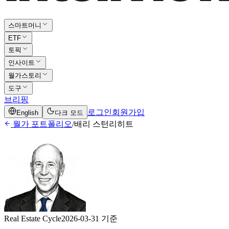
스마트머니
ETF
토픽
인사이트
월가스토리
도구
브리핑
로그인
회원가입
English
다크 모드
월가 포트폴리오
/
배리 스턴리히트
Real Estate Cycle
2026-03-31 기준