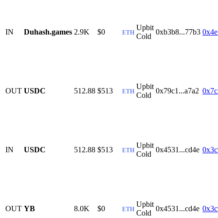
Upbit
IN
Duhash.games
2.9K
$0
0xb3b8...77b3
0x4e
ETH
Cold
Upbit
OUT
USDC
512.88
$513
0x79c1...a7a2
0x7c
ETH
Cold
Upbit
IN
USDC
512.88
$513
0x4531...cd4e
0x3c
ETH
Cold
Upbit
OUT
YB
8.0K
$0
0x4531...cd4e
0x3c
ETH
Cold