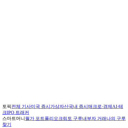
토픽
전체 기사
미국 증시
가상자산
국내 증시
매크로·경제
AI·테
크
IPO 트래커
스마트머니
월가 포트폴리오
크립토 구루
내부자 거래
나의 구루
찾기