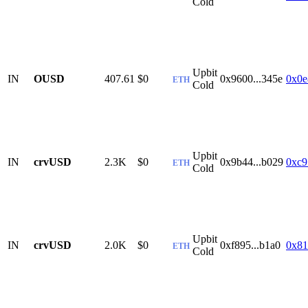
Cold
Upbit
IN
OUSD
407.61
$0
0x9600...345e
0x0e
ETH
Cold
Upbit
IN
crvUSD
2.3K
$0
0x9b44...b029
0xc9
ETH
Cold
Upbit
IN
crvUSD
2.0K
$0
0xf895...b1a0
0x81
ETH
Cold