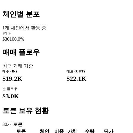
체인별 분포
1
개 체인에서 활동 중
ETH
$30
100.0
%
매매 플로우
최근 거래 기준
매수 (IN)
매도 (OUT)
$19.2K
$22.1K
순 플로우
$3.0K
토큰 보유 현황
30
개 토큰
토큰
체인
비중
가치
수량
단가