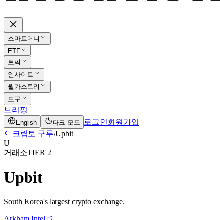
스마트머니
ETF
토픽
인사이트
월가스토리
도구
브리핑
로그인
회원가입
English
다크 모드
크립토 구루
/
Upbit
U
거래소
TIER 2
Upbit
South Korea's largest crypto exchange.
Arkham Intel