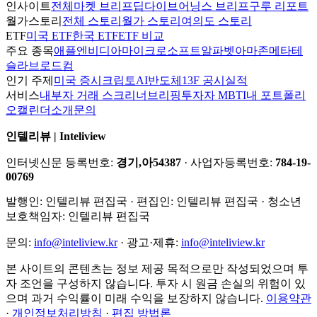
인사이트
전체
마켓 브리프
딥다이브
어닝스 브리프
구루 리포트
월가스토리
전체 스토리
월가 스토리
여의도 스토리
ETF
미국 ETF
한국 ETF
ETF 비교
주요 종목
애플
엔비디아
마이크로소프트
알파벳
아마존
메타
테
슬라
브로드컴
인기 주제
미국 증시
크립토
AI
반도체
13F 공시
실적
서비스
내부자 거래 스크리너
브리핑
투자자 MBTI
내 포트폴리
오
캘린더
소개
문의
인텔리뷰 | Inteliview
인터넷신문 등록번호:
경기,아54387
· 사업자등록번호:
784-19-
00769
발행인:
인텔리뷰 편집국
· 편집인:
인텔리뷰 편집국
· 청소년
보호책임자:
인텔리뷰 편집국
문의:
info@inteliview.kr
·
광고·제휴:
info@inteliview.kr
본 사이트의 콘텐츠는 정보 제공 목적으로만 작성되었으며 투
자 조언을 구성하지 않습니다. 투자 시 원금 손실의 위험이 있
으며 과거 수익률이 미래 수익을 보장하지 않습니다.
이용약관
·
개인정보처리방침
·
편집 방법론