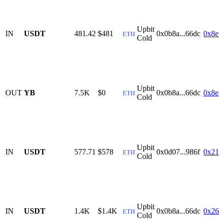
Upbit
IN
USDT
481.42
$481
0x0b8a...66dc
0x8e
ETH
Cold
Upbit
OUT
YB
7.5K
$0
0x0b8a...66dc
0x8e
ETH
Cold
Upbit
IN
USDT
577.71
$578
0x0d07...986f
0x21
ETH
Cold
Upbit
IN
USDT
1.4K
$1.4K
0x0b8a...66dc
0x26
ETH
Cold