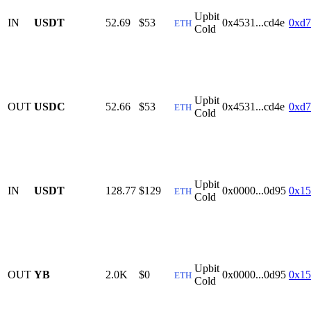
Upbit
IN
USDT
52.69
$53
0x4531...cd4e
0xd7
ETH
Cold
Upbit
OUT
USDC
52.66
$53
0x4531...cd4e
0xd7
ETH
Cold
Upbit
IN
USDT
128.77
$129
0x0000...0d95
0x15
ETH
Cold
Upbit
OUT
YB
2.0K
$0
0x0000...0d95
0x15
ETH
Cold