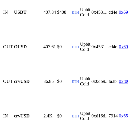
Upbit
IN
USDT
407.84
$408
0x4531...cd4e
0x69
ETH
Cold
Upbit
OUT
OUSD
407.61
$0
0x4531...cd4e
0x69
ETH
Cold
Upbit
OUT
crvUSD
86.85
$0
0x0db9...fa3b
0xf0
ETH
Cold
Upbit
IN
crvUSD
2.4K
$0
0xd16d...7914
0x65
ETH
Cold