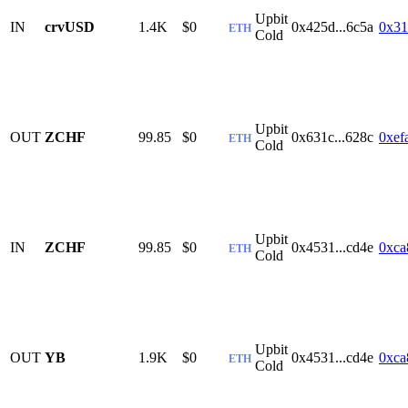
Upbit
IN
crvUSD
1.4K
$0
0x425d...6c5a
0x31
ETH
Cold
Upbit
OUT
ZCHF
99.85
$0
0x631c...628c
0xef
ETH
Cold
Upbit
IN
ZCHF
99.85
$0
0x4531...cd4e
0xca
ETH
Cold
Upbit
OUT
YB
1.9K
$0
0x4531...cd4e
0xca
ETH
Cold