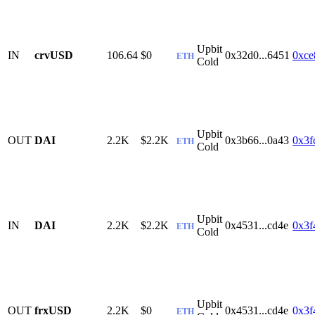
Upbit
IN
crvUSD
106.64
$0
0x32d0...6451
0xce
ETH
Cold
Upbit
OUT
DAI
2.2K
$2.2K
0x3b66...0a43
0x3f
ETH
Cold
Upbit
IN
DAI
2.2K
$2.2K
0x4531...cd4e
0x3f
ETH
Cold
Upbit
OUT
frxUSD
2.2K
$0
0x4531...cd4e
0x3f
ETH