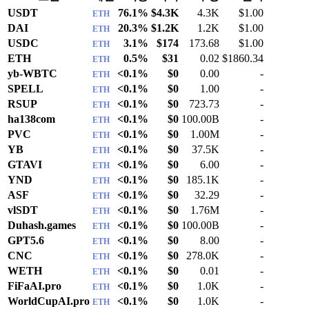
USDT
76.1%
$4.3K
4.3K
$1.00
ETH
DAI
20.3%
$1.2K
1.2K
$1.00
ETH
USDC
3.1%
$174
173.68
$1.00
ETH
ETH
0.5%
$31
0.02
$1860.34
ETH
yb-WBTC
<0.1%
$0
0.00
-
ETH
SPELL
<0.1%
$0
1.00
-
ETH
RSUP
<0.1%
$0
723.73
-
ETH
ha138com
<0.1%
$0
100.00B
-
ETH
PVC
<0.1%
$0
1.00M
-
ETH
YB
<0.1%
$0
37.5K
-
ETH
GTAVI
<0.1%
$0
6.00
-
ETH
YND
<0.1%
$0
185.1K
-
ETH
ASF
<0.1%
$0
32.29
-
ETH
vlSDT
<0.1%
$0
1.76M
-
ETH
Duhash.games
<0.1%
$0
100.00B
-
ETH
GPT5.6
<0.1%
$0
8.00
-
ETH
CNC
<0.1%
$0
278.0K
-
ETH
WETH
<0.1%
$0
0.01
-
ETH
FiFaAI.pro
<0.1%
$0
1.0K
-
ETH
WorldCupAI.pro
<0.1%
$0
1.0K
-
ETH