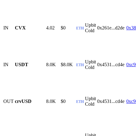
Upbit
IN
CVX
4.02
$0
0x261e...d2de
0x38
ETH
Cold
Upbit
IN
USDT
8.0K
$8.0K
0x4531...cd4e
0xc9
ETH
Cold
Upbit
OUT
crvUSD
8.0K
$0
0x4531...cd4e
0xc9
ETH
Cold
Upbit