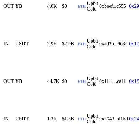
Upbit
OUT
YB
4.0K
$0
0xbeef...c555
0x29
ETH
Cold
Upbit
IN
USDT
2.9K
$2.9K
0xad3b...968f
0x1f
ETH
Cold
Upbit
OUT
YB
44.7K
$0
0x1111...ca11
0x1f
ETH
Cold
Upbit
IN
USDT
1.3K
$1.3K
0x3943...d1bd
0x74
ETH
Cold