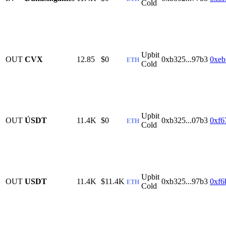
Cold
Upbit
OUT
CVX
12.85
$0
0xb325...97b3
0xeb
ETH
Cold
Upbit
OUT
ÚЅDТ
11.4K
$0
0xb325...07b3
0xf6
ETH
Cold
Upbit
OUT
USDT
11.4K
$11.4K
0xb325...97b3
0xf6
ETH
Cold