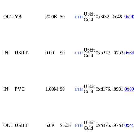
Upbit
OUT
YB
20.0K
$0
0x3f82...6c48
0x9f
ETH
Cold
Upbit
IN
USDT
0.00
$0
0xb322...97b3
0x64
ETH
Cold
Upbit
IN
PVC
1.00M
$0
0xd176...8931
0x09
ETH
Cold
Upbit
OUT
USDT
5.0K
$5.0K
0xb325...97b3
0xcc
ETH
Cold