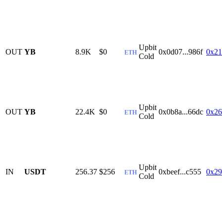
Upbit
OUT
YB
8.9K
$0
0x0d07...986f
0x21
ETH
Cold
Upbit
OUT
YB
22.4K
$0
0x0b8a...66dc
0x26
ETH
Cold
Upbit
IN
USDT
256.37
$256
0xbeef...c555
0x29
ETH
Cold