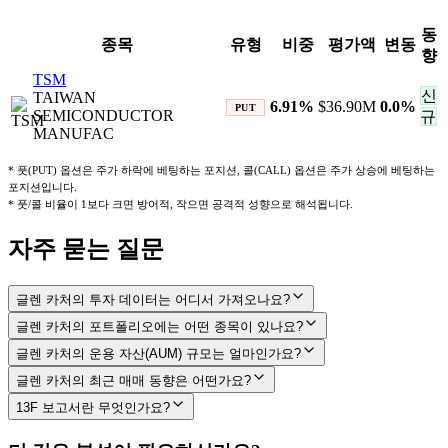
동
종목
유형
비중
평가액
변동
향
TSM
신
TAIWAN
6.91
%
$36.90M
0.0
%
PUT
SEMICONDUCTOR
규
MANUFAC
* 풋(PUT) 옵션은 주가 하락에 베팅하는 포지션, 콜(CALL) 옵션은 주가 상승에 베팅하는
포지션입니다.
* 풋/콜 비율이 1보다 크면 방어적, 작으면 공격적 성향으로 해석됩니다.
자주 묻는 질문
글렌 카처의 투자 데이터는 어디서 가져오나요?
글렌 카처의 포트폴리오에는 어떤 종목이 있나요?
글렌 카처의 운용 자산(AUM) 규모는 얼마인가요?
글렌 카처의 최근 매매 동향은 어떤가요?
13F 보고서란 무엇인가요?