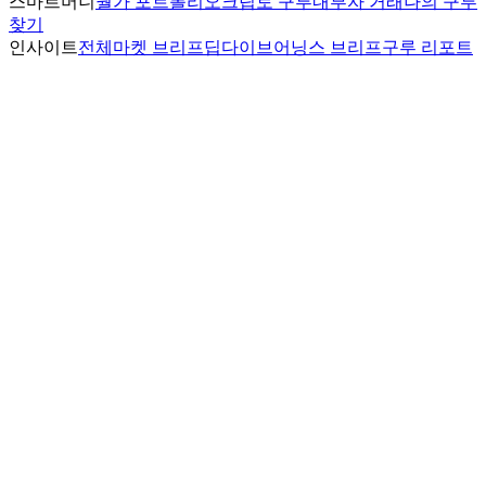
스마트머니
월가 포트폴리오
크립토 구루
내부자 거래
나의 구루
찾기
인사이트
전체
마켓 브리프
딥다이브
어닝스 브리프
구루 리포트
월가스토리
전체 스토리
월가 스토리
여의도 스토리
ETF
미국 ETF
한국 ETF
ETF 비교
주요 종목
애플
엔비디아
마이크로소프트
알파벳
아마존
메타
테
슬라
브로드컴
인기 주제
미국 증시
크립토
AI
반도체
13F 공시
실적
서비스
내부자 거래 스크리너
브리핑
투자자 MBTI
내 포트폴리
오
캘린더
소개
문의
인텔리뷰 | Inteliview
인터넷신문 등록번호:
경기,아54387
· 사업자등록번호:
784-19-
00769
발행인:
인텔리뷰 편집국
· 편집인:
인텔리뷰 편집국
· 청소년
보호책임자:
인텔리뷰 편집국
문의:
info@inteliview.kr
·
광고·제휴:
info@inteliview.kr
본 사이트의 콘텐츠는 정보 제공 목적으로만 작성되었으며 투
자 조언을 구성하지 않습니다. 투자 시 원금 손실의 위험이 있