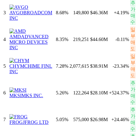
추
가
3
AVGO
BROADCOM
8.68
%
149,800
$46.36M
+
4.19
%
매
INC
수
일
부
AMD
ADVANCED
4
8.35
%
219,251
$44.60M
-0.11
%
MICRO DEVICES
매
INC
도
일
부
5
CHYM
CHIME FINL
7.28
%
2,077,615
$38.91M
-23.34
%
매
INC
도
추
가
6
5.26
%
122,264
$28.10M
+
524.37
%
MKSI
MKS INC.
매
수
추
가
7
5.05
%
575,000
$26.98M
+
24.46
%
FROG
JFROG LTD
매
수