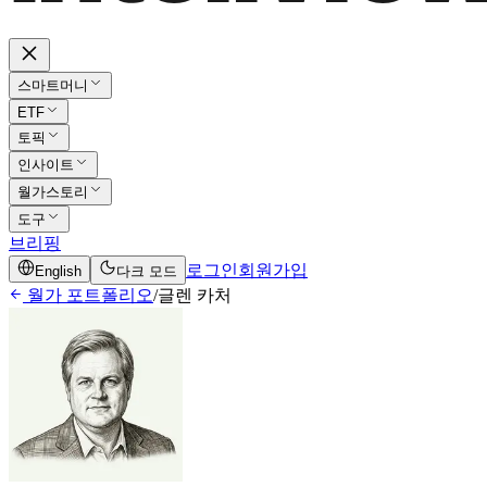
스마트머니
ETF
토픽
인사이트
월가스토리
도구
브리핑
로그인
회원가입
English
다크 모드
월가 포트폴리오
/
글렌 카처