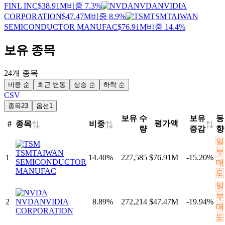
FINL INC
$38.91M
비중 7.3%
NVDA
NVIDIA
CORPORATION
$47.47M
비중 8.9%
TSM
TAIWAN
SEMICONDUCTOR MANUFAC
$76.91M
비중 14.4%
보유 종목
24개 종목
비중 순
최근 변동
상승 순
하락 순
CSV
종목
23
옵션
1
보유 수
보유
동
평가액
종목
비중
#
⇅
⇅
⇅
량
증감
향
일
부
TSM
TAIWAN
1
14.40
%
227,585
$76.91M
-15.20
%
SEMICONDUCTOR
매
MANUFAC
도
일
부
2
NVDA
NVIDIA
8.89
%
272,214
$47.47M
-19.94
%
매
CORPORATION
도