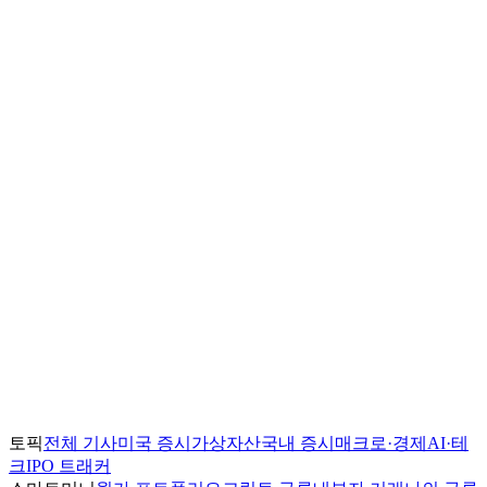
토픽
전체 기사
미국 증시
가상자산
국내 증시
매크로·경제
AI·테
크
IPO 트래커