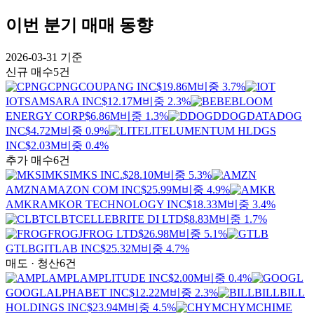
이번 분기 매매 동향
2026-03-31
기준
신규 매수
5건
CPNG
COUPANG INC
$19.86M
비중 3.7%
IOT
SAMSARA INC
$12.17M
비중 2.3%
BE
BLOOM
ENERGY CORP
$6.86M
비중 1.3%
DDOG
DATADOG
INC
$4.72M
비중 0.9%
LITE
LUMENTUM HLDGS
INC
$2.03M
비중 0.4%
추가 매수
6건
MKSI
MKS INC.
$28.10M
비중 5.3%
AMZN
AMAZON COM INC
$25.99M
비중 4.9%
AMKR
AMKOR TECHNOLOGY INC
$18.33M
비중 3.4%
CLBT
CELLEBRITE DI LTD
$8.83M
비중 1.7%
FROG
JFROG LTD
$26.98M
비중 5.1%
GTLB
GITLAB INC
$25.32M
비중 4.7%
매도 · 청산
6건
AMPL
AMPLITUDE INC
$2.00M
비중 0.4%
GOOGL
ALPHABET INC
$12.22M
비중 2.3%
BILL
BILL
HOLDINGS INC
$23.94M
비중 4.5%
CHYM
CHIME