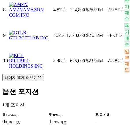
추
가
8
AMZN
AMAZON
4.87
%
124,800
$25.99M
+
79.57
%
매
COM INC
수
추
가
9
4.74
%
1,170,000
$25.32M
+
10.38
%
GTLB
GITLAB INC
매
수
일
부
10
BILL
BILL
4.48
%
625,000
$23.94M
-28.82
%
매
HOLDINGS INC
도
나머지 10개 더보기
옵션 포지션
1
개 포지션
콜 (CALL)
풋 (PUT)
풋/콜 비율
0
1
-
0.0
% 비중
6.9
% 비중