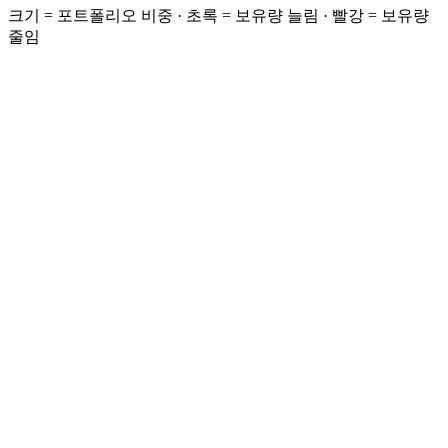
크기 = 포트폴리오 비중 · 초록 = 보유량 늘림 · 빨강 = 보유량
줄임