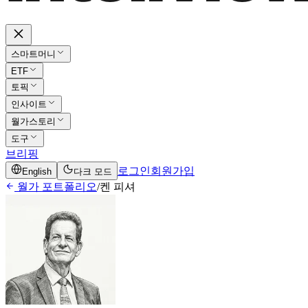
스마트머니
ETF
토픽
인사이트
월가스토리
도구
브리핑
로그인
회원가입
English
다크 모드
월가 포트폴리오
/
켄 피셔