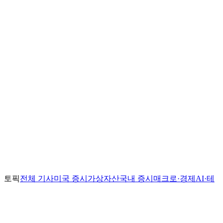
토픽
전체 기사
미국 증시
가상자산
국내 증시
매크로·경제
AI·테
크
IPO 트래커
스마트머니
월가 포트폴리오
크립토 구루
내부자 거래
나의 구루
찾기
인사이트
전체
마켓 브리프
딥다이브
어닝스 브리프
구루 리포트