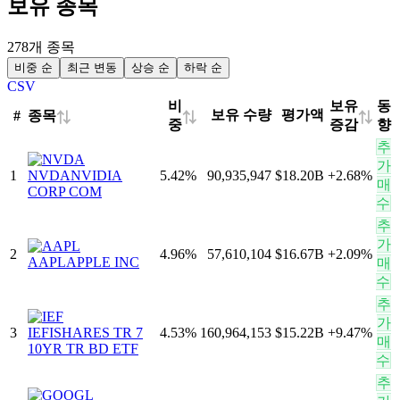
보유 종목
278개 종목
비중 순
최근 변동
상승 순
하락 순
CSV
비
보유
동
보유 수량
평가액
종목
#
⇅
⇅
⇅
중
증감
향
추
가
1
NVDA
NVIDIA
5.42
%
90,935,947
$18.20B
+
2.68
%
매
CORP COM
수
추
가
2
4.96
%
57,610,104
$16.67B
+
2.09
%
AAPL
APPLE INC
매
수
추
가
3
IEF
ISHARES TR 7
4.53
%
160,964,153
$15.22B
+
9.47
%
매
10YR TR BD ETF
수
추