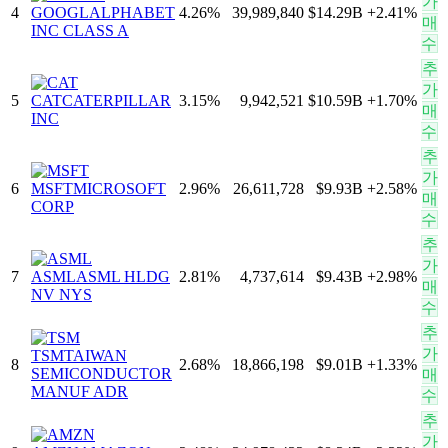
가
4
GOOGL
ALPHABET
4.26
%
39,989,840
$14.29B
+
2.41
%
매
INC CLASS A
수
추
가
5
CAT
CATERPILLAR
3.15
%
9,942,521
$10.59B
+
1.70
%
매
INC
수
추
가
6
MSFT
MICROSOFT
2.96
%
26,611,728
$9.93B
+
2.58
%
매
CORP
수
추
가
7
ASML
ASML HLDG
2.81
%
4,737,614
$9.43B
+
2.98
%
매
NV NYS
수
추
가
TSM
TAIWAN
8
2.68
%
18,866,198
$9.01B
+
1.33
%
SEMICONDUCTOR
매
MANUF ADR
수
추
가