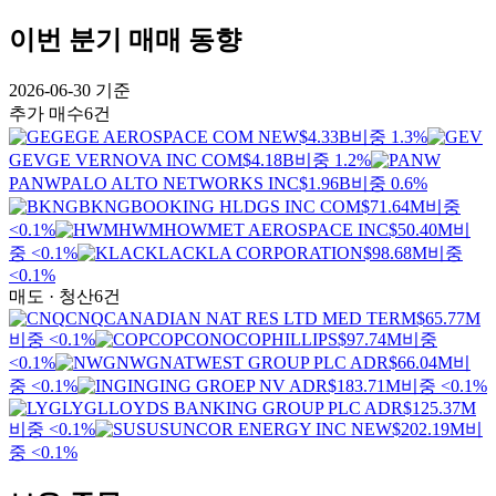
이번 분기 매매 동향
2026-06-30
기준
추가 매수
6건
GE
GE AEROSPACE COM NEW
$4.33B
비중 1.3%
GEV
GE VERNOVA INC COM
$4.18B
비중 1.2%
PANW
PALO ALTO NETWORKS INC
$1.96B
비중 0.6%
BKNG
BOOKING HLDGS INC COM
$71.64M
비중
<0.1%
HWM
HOWMET AEROSPACE INC
$50.40M
비
중 <0.1%
KLAC
KLA CORPORATION
$98.68M
비중
<0.1%
매도 · 청산
6건
CNQ
CANADIAN NAT RES LTD MED TERM
$65.77M
비중 <0.1%
COP
CONOCOPHILLIPS
$97.74M
비중
<0.1%
NWG
NATWEST GROUP PLC ADR
$66.04M
비
중 <0.1%
ING
ING GROEP NV ADR
$183.71M
비중 <0.1%
LYG
LLOYDS BANKING GROUP PLC ADR
$125.37M
비중 <0.1%
SU
SUNCOR ENERGY INC NEW
$202.19M
비
중 <0.1%