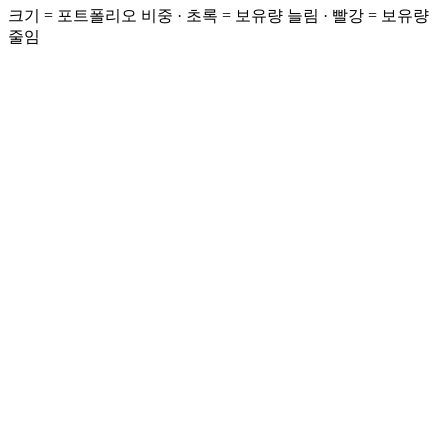
크기 = 포트폴리오 비중 · 초록 = 보유량 늘림 · 빨강 = 보유량
줄임