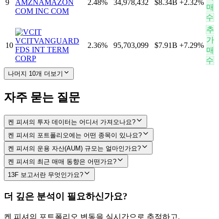
9
AMZN
AMAZON
2.48
%
34,978,432
$8.34B
+
2.32
%
매
COM INC COM
수
추
가
VCIT
VANGUARD
10
2.36
%
95,703,099
$7.91B
+
7.29
%
FDS INT TERM
매
CORP
수
나머지 10개 더보기
자주 묻는 질문
켄 피셔의 투자 데이터는 어디서 가져오나요?
켄 피셔의 포트폴리오에는 어떤 종목이 있나요?
켄 피셔의 운용 자산(AUM) 규모는 얼마인가요?
켄 피셔의 최근 매매 동향은 어떤가요?
13F 보고서란 무엇인가요?
더 깊은 분석이 필요하신가요?
켄 피셔
의 포트폴리오 변동을 실시간으로 추적하고,