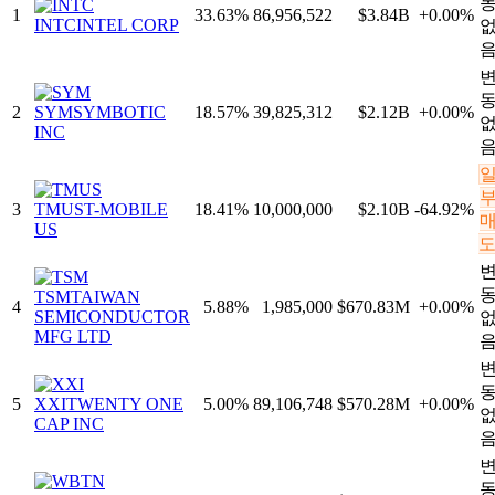
1
33.63
%
86,956,522
$3.84B
+
0.00
%
INTC
INTEL CORP
2
SYM
SYMBOTIC
18.57
%
39,825,312
$2.12B
+
0.00
%
INC
3
TMUS
T-MOBILE
18.41
%
10,000,000
$2.10B
-64.92
%
US
TSM
TAIWAN
4
5.88
%
1,985,000
$670.83M
+
0.00
%
SEMICONDUCTOR
MFG LTD
5
XXI
TWENTY ONE
5.00
%
89,106,748
$570.28M
+
0.00
%
CAP INC