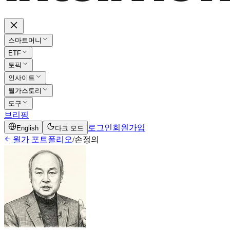
스마트머니
ETF
토픽
인사이트
월가스토리
도구
브리핑
로그인
회원가입
English
다크 모드
월가 포트폴리오
/
손정의