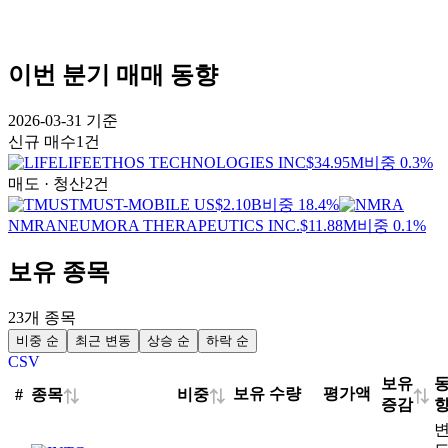
이번 분기 매매 동향
2026-03-31
기준
신규 매수
1건
LIFE
ETHOS TECHNOLOGIES INC
$34.95M
비중 0.3%
매도 · 청산
2건
TMUS
T-MOBILE US
$2.10B
비중 18.4%
NMRA
NEUMORA THERAPEUTICS INC.
$11.88M
비중 0.1%
보유 종목
23개 종목
비중 순
최근 변동
상승 순
하락 순
CSV
보유
보유 수량
평가액
종목
비중
#
⇅
⇅
⇅
증감