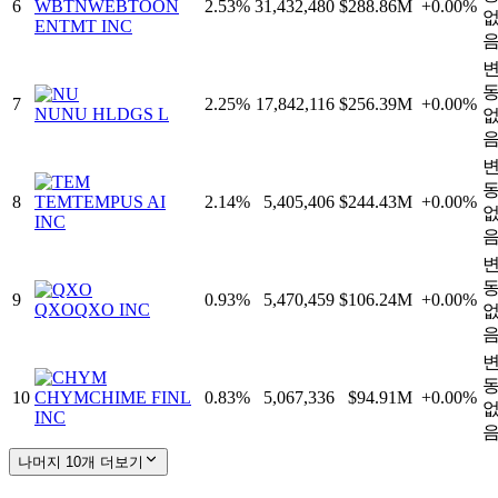
6
WBTN
WEBTOON
2.53
%
31,432,480
$288.86M
+
0.00
%
ENTMT INC
7
2.25
%
17,842,116
$256.39M
+
0.00
%
NU
NU HLDGS L
8
TEM
TEMPUS AI
2.14
%
5,405,406
$244.43M
+
0.00
%
INC
9
0.93
%
5,470,459
$106.24M
+
0.00
%
QXO
QXO INC
10
CHYM
CHIME FINL
0.83
%
5,067,336
$94.91M
+
0.00
%
INC
나머지 10개 더보기