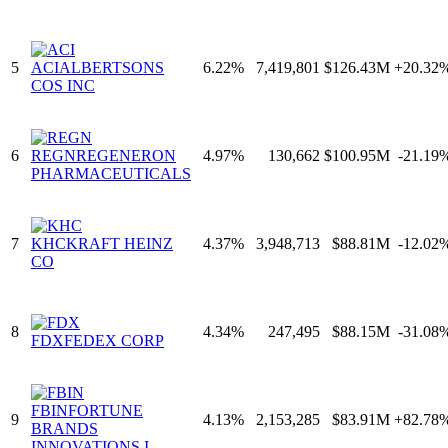
5
ACI
ALBERTSONS
6.22
%
7,419,801
$126.43M
+
20.32
COS INC
6
REGN
REGENERON
4.97
%
130,662
$100.95M
-21.19
PHARMACEUTICALS
7
KHC
KRAFT HEINZ
4.37
%
3,948,713
$88.81M
-12.02
CO
8
4.34
%
247,495
$88.15M
-31.08
FDX
FEDEX CORP
FBIN
FORTUNE
9
4.13
%
2,153,285
$83.91M
+
82.78
BRANDS
INNOVATIONS I