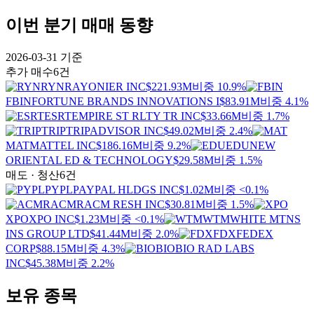
이번 분기 매매 동향
2026-03-31
기준
추가 매수
6건
RYN
RAYONIER INC
$221.93M
비중 10.9%
FBIN
FORTUNE BRANDS INNOVATIONS I
$83.91M
비중 4.1%
ESRT
EMPIRE ST RLTY TR INC
$33.66M
비중 1.7%
TRIP
TRIPADVISOR INC
$49.02M
비중 2.4%
MAT
MATTEL INC
$186.16M
비중 9.2%
EDU
NEW
ORIENTAL ED & TECHNOLOGY
$29.58M
비중 1.5%
매도 · 청산
6건
PYPL
PAYPAL HLDGS INC
$1.02M
비중 <0.1%
ACMR
ACM RESH INC
$30.81M
비중 1.5%
XPO
XPO INC
$1.23M
비중 <0.1%
WTM
WHITE MTNS
INS GROUP LTD
$41.44M
비중 2.0%
FDX
FEDEX
CORP
$88.15M
비중 4.3%
BIO
BIO RAD LABS
INC
$45.38M
비중 2.2%
보유 종목