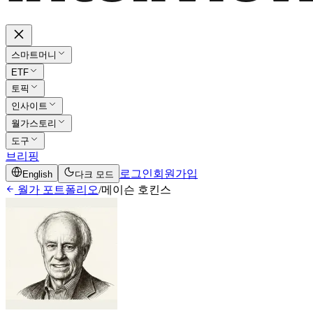
스마트머니
ETF
토픽
인사이트
월가스토리
도구
브리핑
로그인
회원가입
English
다크 모드
월가 포트폴리오
/
메이슨 호킨스