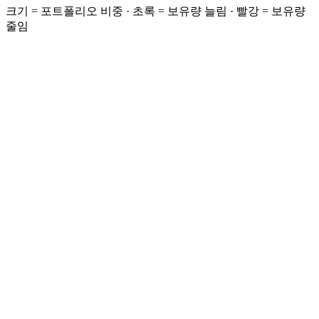
크기 = 포트폴리오 비중 · 초록 = 보유량 늘림 · 빨강 = 보유량
줄임