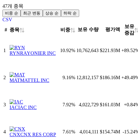
47개 종목
비중 순
최근 변동
상승 순
하락 순
CSV
보유
보유 수량
평가액
종목
비중
#
⇅
⇅
증감
1
10.92
%
10,762,643
$221.93M
+
89.52
RYN
RAYONIER INC
2
9.16
%
12,812,157
$186.16M
+
49.49
MAT
MATTEL INC
3
7.92
%
4,022,729
$161.03M
+
0.84
IAC
IAC INC
4
7.61
%
4,014,111
$154.74M
-15.24
CNX
CNX RES CORP