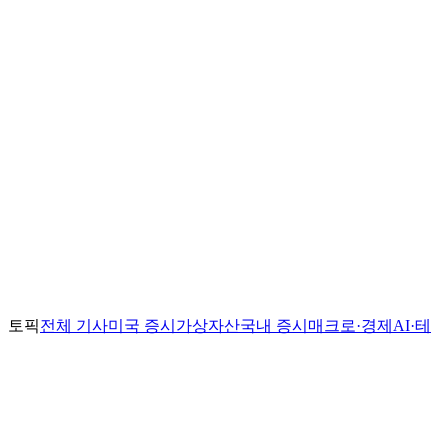
토픽
전체 기사
미국 증시
가상자산
국내 증시
매크로·경제
AI·테
크
IPO 트래커
스마트머니
월가 포트폴리오
크립토 구루
내부자 거래
나의 구루
찾기
인사이트
전체
마켓 브리프
딥다이브
어닝스 브리프
구루 리포트
월가스토리
전체 스토리
월가 스토리
여의도 스토리