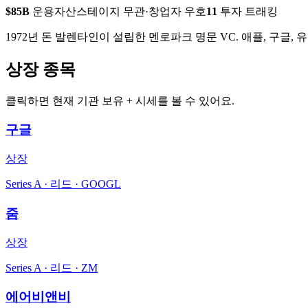
$85B
운용자산
스테이지 무관·창업자 우호
11
투자 트래킹
1972년 돈 발렌타인이 설립한 멘로파크 명문 VC. 애플, 구글,
상장 종목
클릭하면 현재 기관 보유 + 시세를 볼 수 있어요.
구글
상장
Series A · 리드 · GOOGL
줌
상장
Series A · 리드 · ZM
에어비앤비