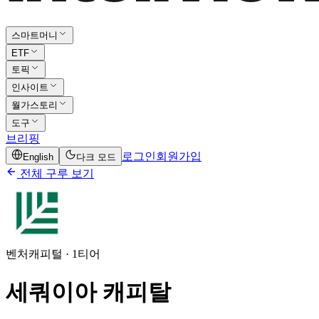
스마트머니
ETF
토픽
인사이트
월가스토리
도구
브리핑
로그인
회원가입
English
다크 모드
전체 구루 보기
벤처캐피털
· 1티어
세쿼이아 캐피탈