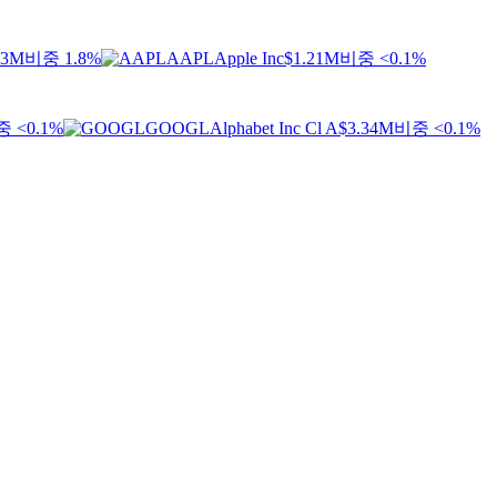
33M
비중 1.8%
AAPL
Apple Inc
$1.21M
비중 <0.1%
 <0.1%
GOOGL
Alphabet Inc Cl A
$3.34M
비중 <0.1%