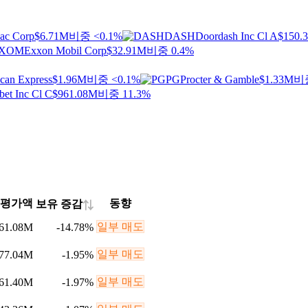
ac Corp
$6.71M
비중 <0.1%
DASH
Doordash Inc Cl A
$150.
XOM
Exxon Mobil Corp
$32.91M
비중 0.4%
can Express
$1.96M
비중 <0.1%
PG
Procter & Gamble
$1.33M
비중
bet Inc Cl C
$961.08M
비중 11.3%
평가액
동향
보유 증감
⇅
일부 매도
61.08M
-14.78
%
일부 매도
77.04M
-1.95
%
일부 매도
61.40M
-1.97
%