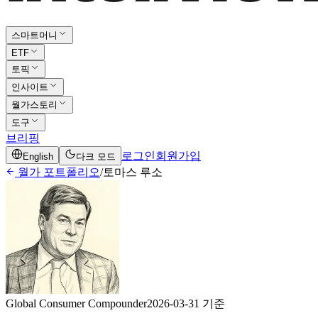
스마트머니
ETF
토픽
인사이트
월가스토리
도구
브리핑
로그인
회원가입
English
다크 모드
월가 포트폴리오
/
토마스 루소
Global Consumer Compounder
2026-03-31 기준