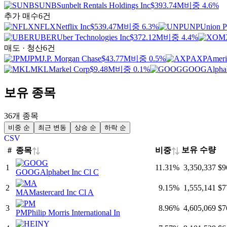
SUNB
Sunbelt Rentals Holdings Inc
$393.74M
비중 4.6%
추가 매수
6건
NFLX
Netflix Inc
$539.47M
비중 6.3%
UNP
Union P
UBER
Uber Technologies Inc
$372.12M
비중 4.4%
매도 · 청산
6건
JPM
J.P. Morgan Chase
$43.77M
비중 0.5%
AXP
Ameri
MKL
Markel Corp
$9.48M
비중 0.1%
GOOG
Alpha
보유 종목
36개 종목
비중 순
최근 변동
상승 순
하락 순
CSV
보유 수량
종목
비중
#
⇅
⇅
1
11.31
%
3,350,337
$9
GOOG
Alphabet Inc Cl C
2
9.15
%
1,555,141
$7
MA
Mastercard Inc Cl A
3
8.96
%
4,605,069
$7
PM
Philip Morris International In