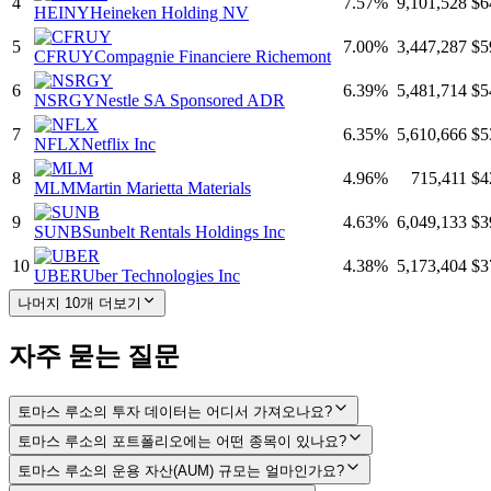
4
7.57
%
9,101,528
$6
HEINY
Heineken Holding NV
5
7.00
%
3,447,287
$5
CFRUY
Compagnie Financiere Richemont
6
6.39
%
5,481,714
$5
NSRGY
Nestle SA Sponsored ADR
7
6.35
%
5,610,666
$5
NFLX
Netflix Inc
8
4.96
%
715,411
$4
MLM
Martin Marietta Materials
9
4.63
%
6,049,133
$3
SUNB
Sunbelt Rentals Holdings Inc
10
4.38
%
5,173,404
$3
UBER
Uber Technologies Inc
나머지 10개 더보기
자주 묻는 질문
토마스 루소의 투자 데이터는 어디서 가져오나요?
토마스 루소의 포트폴리오에는 어떤 종목이 있나요?
토마스 루소의 운용 자산(AUM) 규모는 얼마인가요?