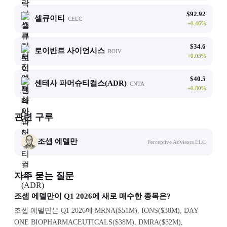
$
92.92
셀큐이티
CELC
+
0.46
%
$
34.6
로이반트 사이언시스
ROIV
+
0.03
%
$
40.5
센테사 파머슈티컬스(ADR)
CNTA
+
0.80
%
관련 구루
조셉 에델만
Perceptive Advisors LLC
자주 묻는 질문
조셉 에델만이 Q1 2026에 새로 매수한 종목은?
조셉 에델만은 Q1 2026에 MRNA($51M), IONS($38M), DAY
ONE BIOPHARMACEUTICALS($38M), DMRA($32M),