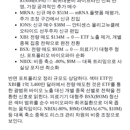
$350M(6.9%) — 희귀내분비 파이프라인 신뢰 반
영, 가장 공격적인 추가 매수
MRNA: 신규 매수 $51M — mRNA 플랫폼 재평가,
주가 조정 구간에서 신규 진입
IONS: 신규 매수 $38M — 안티센스 올리고뉴클레
오타이드 선두주자 신규 편입
XBI: 전량 매도 $134M → 0 — ETF 노출 제거, 개별
종목 집중 전략으로 완전 전환
BSX: 전량 매도 $93M → 0 — 의료기기 대형주 청
산, 포트폴리오 바이오파마 순화
NBIX: 비중 축소 -80%, $9M — 대폭 트리밍으로 사
실상 포지션 최소화
반면 포트폴리오 정리 규모도 상당하다. 섹터 ETF인
XBI를 1억 3,400만 달러에서 전량 매도한 것은 ETF를 통
한 광범위 바이오 노출 대신 개별 종목 선별로 전략을 전
환한 신호로 읽힌다. 의료기기 대형주 BSX($93M) 청산
은 섹터 범위를 순수 바이오파마·희귀질환으로 더욱 좁
히는 움직임이다. NBIX(-80%, $9M)·OMDA(-67%, $10M)
등 대폭 축소 종목도 리스크 관리 차원의 비중 조정으로
보인다.