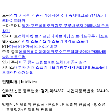
토픽
전체 기사
미국 증시
가상자산
국내 증시
매크로·경제
AI·테
크
IPO 트래커
스마트머니
월가 포트폴리오
크립토 구루
내부자 거래
나의 구루
찾기
인사이트
전체
마켓 브리프
딥다이브
어닝스 브리프
구루 리포트
월가스토리
전체 스토리
월가 스토리
여의도 스토리
ETF
미국 ETF
한국 ETF
ETF 비교
주요 종목
애플
엔비디아
마이크로소프트
알파벳
아마존
메타
테
슬라
브로드컴
인기 주제
미국 증시
크립토
AI
반도체
13F 공시
실적
서비스
내부자 거래 스크리너
브리핑
투자자 MBTI
내 포트폴리
오
캘린더
소개
문의
인텔리뷰 | Inteliview
인터넷신문 등록번호:
경기,아54387
· 사업자등록번호:
784-19-
00769
발행인:
인텔리뷰 편집국
· 편집인:
인텔리뷰 편집국
· 청소년
보호책임자:
인텔리뷰 편집국