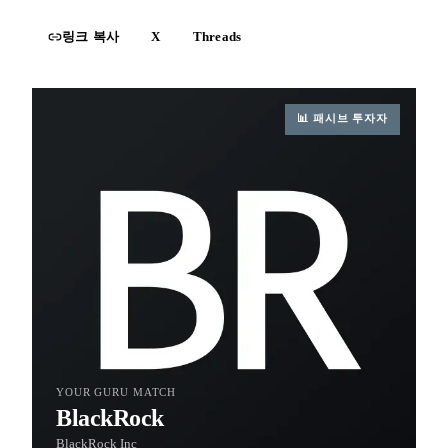
링크 복사
X
Threads
📊
패시브 투자자
YOUR GURU MATCH
BlackRock
BlackRock Inc