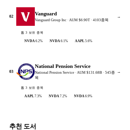
Vanguard
02
→
Vanguard Group Inc
· AUM
$6.90T
·
4103
종목
톱 3 보유 종목
NVDA
6.2
%
NVDA
6.1
%
AAPL
5.6
%
National Pension Service
03
→
National Pension Service
· AUM
$131.68B
·
545
종
목
톱 3 보유 종목
AAPL
7.3
%
NVDA
7.2
%
NVDA
6.9
%
추천 도서