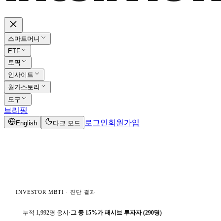
스마트머니
ETF
토픽
인사이트
월가스토리
도구
브리핑
로그인
회원가입
English
다크 모드
INVESTOR MBTI · 진단 결과
누적 1,992명 응시
·
그 중 15%가 패시브 투자자 (290명)