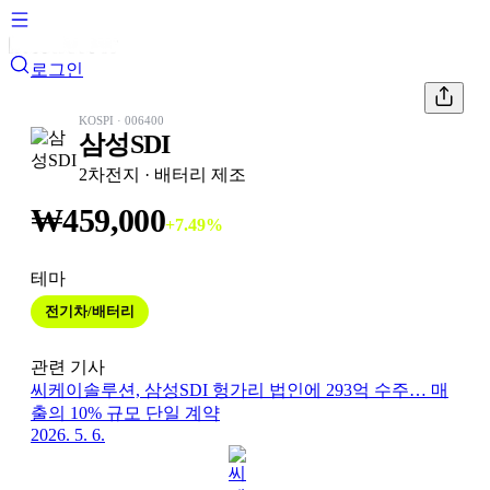
로그인
KOSPI
·
006400
삼성SDI
2차전지
· 배터리 제조
₩
459,000
+
7.49
%
테마
전기차/배터리
관련 기사
씨케이솔루션, 삼성SDI 헝가리 법인에 293억 수주… 매
출의 10% 규모 단일 계약
2026. 5. 6.