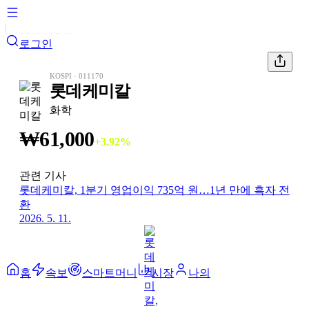
로그인
KOSPI
·
011170
롯데케미칼
화학
₩
61,000
+
3.92
%
관련 기사
롯데케미칼, 1분기 영업이익 735억 원…1년 만에 흑자 전
환
2026. 5. 11.
홈
속보
스마트머니
시장
나의