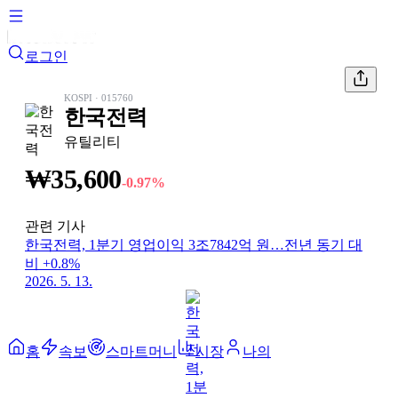
로그인
KOSPI
·
015760
한국전력
유틸리티
₩
35,600
-0.97
%
관련 기사
한국전력, 1분기 영업이익 3조7842억 원…전년 동기 대
비 +0.8%
2026. 5. 13.
홈
속보
스마트머니
시장
나의