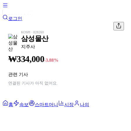
로그인
KOSPI
·
028260
삼성물산
지주사
₩
334,000
-3.88
%
관련 기사
연결된 기사가 아직 없어요.
홈
속보
스마트머니
시장
나의