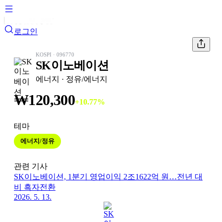
로그인
KOSPI
·
096770
SK이노베이션
에너지
· 정유/에너지
₩
120,300
+
10.77
%
테마
에너지/정유
관련 기사
SK이노베이션, 1분기 영업이익 2조1622억 원…전년 대
비 흑자전환
2026. 5. 13.