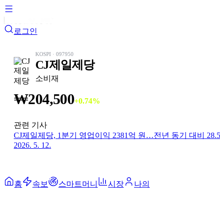
로그인
KOSPI
·
097950
CJ제일제당
소비재
₩
204,500
+
0.74
%
관련 기사
CJ제일제당, 1분기 영업이익 2381억 원…전년 동기 대비 28.
2026. 5. 12.
홈
속보
스마트머니
시장
나의