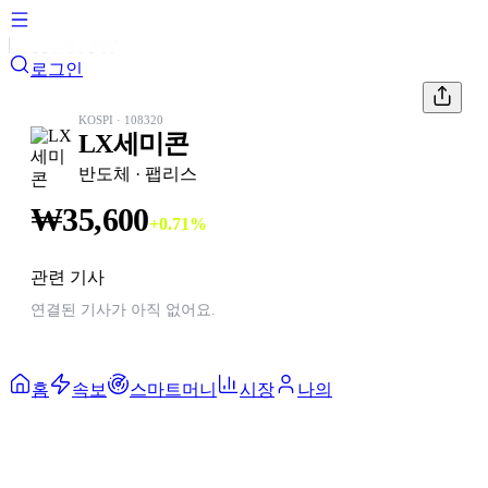
로그인
KOSPI
·
108320
LX세미콘
반도체
· 팹리스
₩
35,600
+
0.71
%
관련 기사
연결된 기사가 아직 없어요.
홈
속보
스마트머니
시장
나의