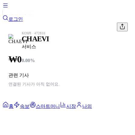
로그인
KOSPI
·
472810
CHAEVI
서비스
₩
0
0.00
%
관련 기사
연결된 기사가 아직 없어요.
홈
속보
스마트머니
시장
나의