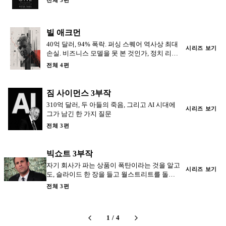
전체 3편
빌 애크먼
40억 달러, 94% 폭락. 퍼싱 스퀘어 역사상 최대
시리즈 보기
손실. 비즈니스 모델을 못 본 것인가, 정치 리스
크를 무시한 것인가.
전체 4편
짐 사이먼스 3부작
310억 달러, 두 아들의 죽음, 그리고 AI 시대에
시리즈 보기
그가 남긴 한 가지 질문
전체 3편
빅쇼트 3부작
자기 회사가 파는 상품이 폭탄이라는 것을 알고
시리즈 보기
도, 슬라이드 한 장을 들고 월스트리트를 돌아
다닌 남자. 그렉 리프먼 — 빅쇼트의 세일즈맨.
전체 3편
1
/
4