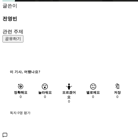
글쓴이
전영빈
관련 주제
공유하기
이 기사, 어땠나요?
🎯
😮
🤷
😐
🔖
정확해요
놀라워요
모르겠어
별로예요
저장
0
0
0
0
요
0
독자 0명 평가