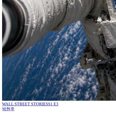
WALL STREET STORIES
S
1
E3
박현주