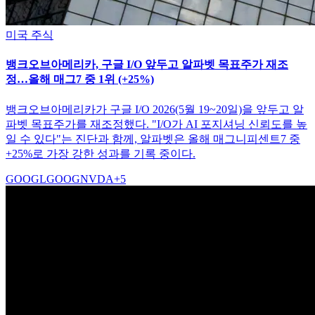
미국 주식
뱅크오브아메리카, 구글 I/O 앞두고 알파벳 목표주가 재조
정…올해 매그7 중 1위 (+25%)
뱅크오브아메리카가 구글 I/O 2026(5월 19~20일)을 앞두고 알
파벳 목표주가를 재조정했다. "I/O가 AI 포지셔닝 신뢰도를 높
일 수 있다"는 진단과 함께, 알파벳은 올해 매그니피센트7 중
+25%로 가장 강한 성과를 기록 중이다.
GOOGL
GOOG
NVDA
+
5