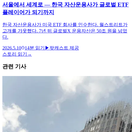
서울에서 세계로 — 한국 자산운용사가 글로벌 ETF
플레이어가 되기까지
한국 자산운용사가 미국 ETF 회사를 인수한다. 월스트리트가
고개를 갸웃했다. 7년 뒤 글로벌X 운용자산은 50조 원을 넘었
다.
2026.5.10
14
분 읽기
▶
팟캐스트 제공
스토리 읽기
→
관련 기사