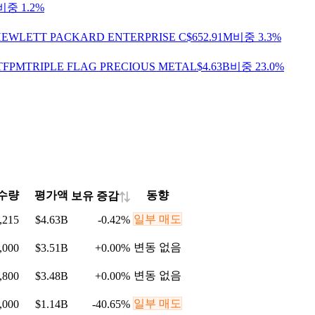
비중 1.2%
EWLETT PACKARD ENTERPRISE C
$652.91M
비중 3.3%
TFPM
TRIPLE FLAG PRECIOUS METAL
$4.63B
비중 23.0%
수량
평가액
동향
보유 증감
⇅
일부 매도
,215
$4.63B
-0.42
%
변동 없음
,000
$3.51B
+
0.00
%
변동 없음
,800
$3.48B
+
0.00
%
일부 매도
,000
$1.14B
-40.65
%