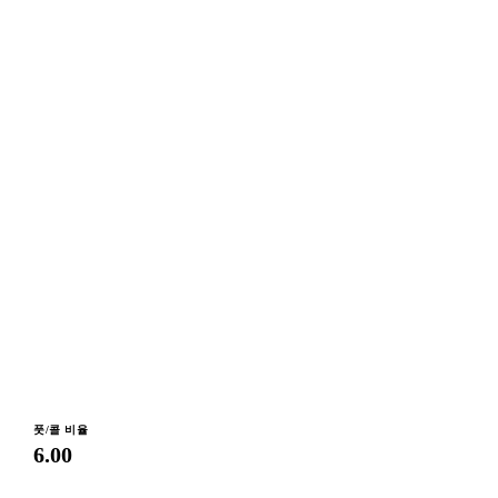
풋/콜 비율
6.00