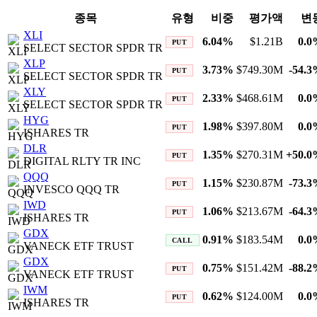
종목
유형
비중
평가액
변
XLI
6.04
%
$1.21B
0.0
PUT
SELECT SECTOR SPDR TR
XLP
3.73
%
$749.30M
-54.3
PUT
SELECT SECTOR SPDR TR
XLY
2.33
%
$468.61M
0.0
PUT
SELECT SECTOR SPDR TR
HYG
1.98
%
$397.80M
0.0
PUT
ISHARES TR
DLR
1.35
%
$270.31M
+
50.0
PUT
DIGITAL RLTY TR INC
QQQ
1.15
%
$230.87M
-73.3
PUT
INVESCO QQQ TR
IWD
1.06
%
$213.67M
-64.3
PUT
ISHARES TR
GDX
0.91
%
$183.54M
0.0
CALL
VANECK ETF TRUST
GDX
0.75
%
$151.42M
-88.2
PUT
VANECK ETF TRUST
IWM
0.62
%
$124.00M
0.0
PUT
ISHARES TR