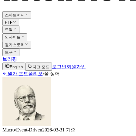
스마트머니
ETF
토픽
인사이트
월가스토리
도구
브리핑
로그인
회원가입
English
다크 모드
월가 포트폴리오
/
폴 싱어
Macro/Event-Driven
2026-03-31 기준