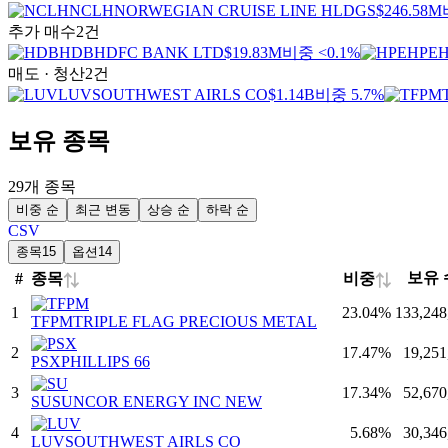
NCLH
NORWEGIAN CRUISE LINE HLDGS
$246.58M
추가 매수
2건
HDB
HDFC BANK LTD
$19.83M
비중 <0.1%
HPE
H
매도 · 청산
2건
LUV
SOUTHWEST AIRLS CO
$1.14B
비중 5.7%
보유 종목
29개 종목
비중 순
최근 변동
상승 순
하락 순
CSV
종목
15
옵션
14
보유 
종목
비중
#
⇅
⇅
1
23.04
%
133,248
TFPM
TRIPLE FLAG PRECIOUS METAL
2
17.47
%
19,251
PSX
PHILLIPS 66
3
17.34
%
52,670
SU
SUNCOR ENERGY INC NEW
4
5.68
%
30,346
LUV
SOUTHWEST AIRLS CO