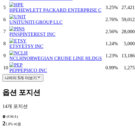
5
3.25
%
27,421
HPE
HEWLETT PACKARD ENTERPRISE C
6
2.76
%
59,012
UNIT
UNITI GROUP LLC
7
2.56
%
28,000
PINS
PINTEREST INC
8
1.24
%
5,000
ETSY
ETSY INC
9
1.23
%
13,186
NCLH
NORWEGIAN CRUISE LINE HLDGS
10
0.99
%
1,275
PEP
PEPSICO INC
나머지 5개 더보기
옵션 포지션
14
개 포지션
콜 (CALL)
2
1.0
% 비중