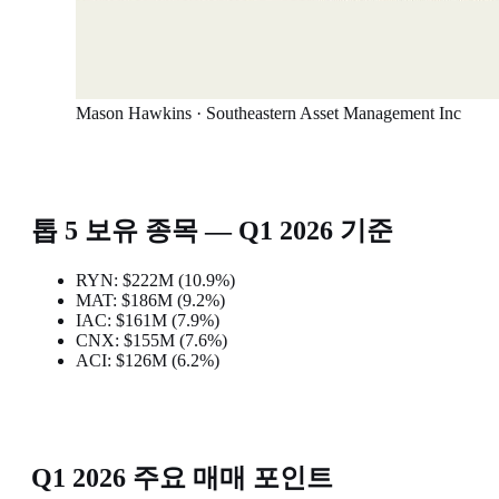
Mason Hawkins · Southeastern Asset Management Inc
톱 5 보유 종목 — Q1 2026 기준
RYN: $222M (10.9%)
MAT: $186M (9.2%)
IAC: $161M (7.9%)
CNX: $155M (7.6%)
ACI: $126M (6.2%)
Q1 2026 주요 매매 포인트