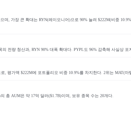
며, 가장 큰 확대는 RYN(레이오니어)으로 90% 늘려 $222M(비중 10.
등 4개 종목의 전량 청산과, RYN 90% 대폭 확대다. PYPL도 96% 감축해 
가액 $222M에 포트폴리오 비중 10.9%를 차지한다. 2위는 MAT(마텔, $186
슨 호킨스)의 총 AUM은 약 17억 달러($1.7B)이며, 보유 종목 수는 20개다.