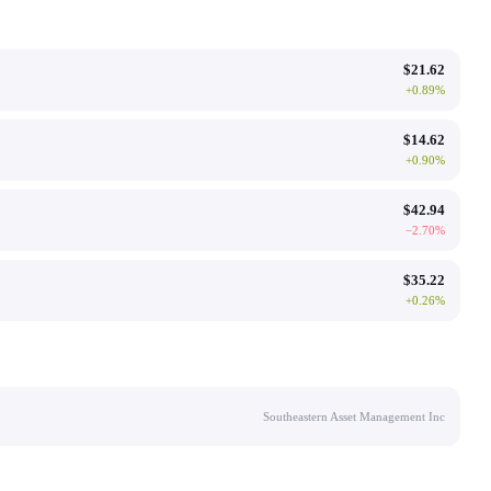
$
21.62
+
0.89
%
$
14.62
+
0.90
%
$
42.94
−
2.70
%
$
35.22
+
0.26
%
Southeastern Asset Management Inc