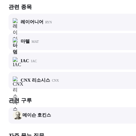
관련 종목
레이어니어
RYN
마텔
MAT
IAC
IAC
CNX 리소시스
CNX
관련 구루
메이슨 호킨스
자주 묻는 질문