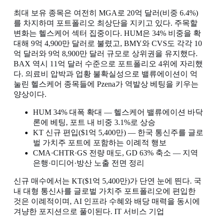
최대 보유 종목은 여전히 MGA로 20억 달러(비중 6.4%)
를 차지하며 포트폴리오 최상단을 지키고 있다. 주목할
변화는 헬스케어 섹터 집중이다. HUM은 34% 비중을 확
대해 9억 4,900만 달러로 불렸고, BMY와 CVS도 각각 10
억 달러와 9억 8,900만 달러 규모로 상위권을 유지했다.
BAX 역시 11억 달러 수준으로 포트폴리오 4위에 자리했
다. 의료비 압박과 업황 불확실성으로 밸류에이션이 억
눌린 헬스케어 종목들에 Pzena가 역발상 베팅을 키우는
양상이다.
HUM 34% 대폭 확대 — 헬스케어 밸류에이션 바닥
론에 베팅, 포트 내 비중 3.1%로 상승
KT 신규 편입($1억 5,400만) — 한국 통신주를 글로
벌 가치주 포트에 포함하는 이례적 행보
CMA·CHTR·GS 전량 매도, GD 63% 축소 — 지역
은행·미디어·방산 노출 전면 정리
신규 매수에서는 KT($1억 5,400만)가 단연 눈에 띈다. 국
내 대형 통신사를 글로벌 가치주 포트폴리오에 편입한
것은 이례적이며, AI 인프라 수혜와 배당 매력을 동시에
겨냥한 포지션으로 풀이된다. IT 서비스 기업