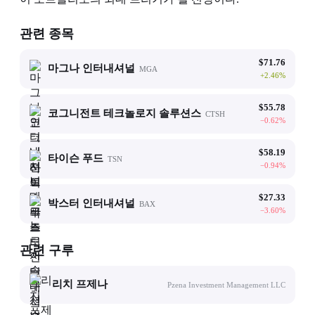
관련 종목
$
71.76
마그나 인터내셔널
MGA
+
2.46
%
$
55.78
코그니전트 테크놀로지 솔루션스
CTSH
−
0.62
%
$
58.19
타이슨 푸드
TSN
−
0.94
%
$
27.33
박스터 인터내셔널
BAX
−
3.60
%
관련 구루
리치 프제나
Pzena Investment Management LLC