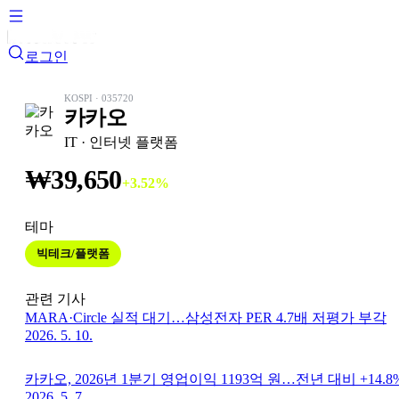
로그인
KOSPI
·
035720
카카오
IT
· 인터넷 플랫폼
₩
39,650
+
3.52
%
테마
빅테크/플랫폼
관련 기사
MARA·Circle 실적 대기…삼성전자 PER 4.7배 저평가 부각
2026. 5. 10.
카카오, 2026년 1분기 영업이익 1193억 원…전년 대비 +14.8
2026. 5. 7.