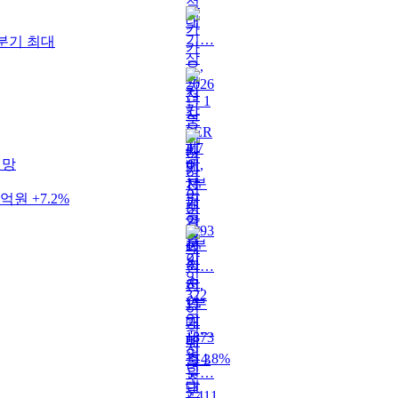
 분기 최대
위망
억원 +7.2%