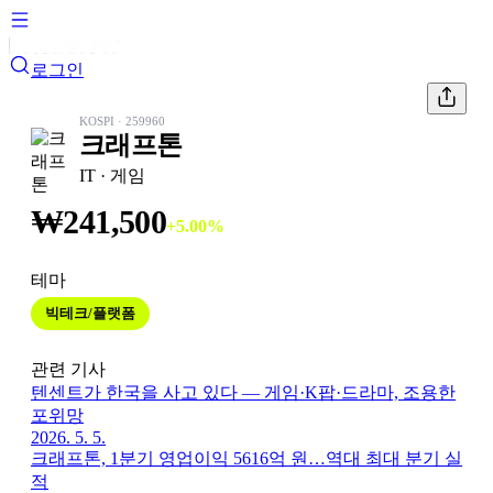
로그인
KOSPI
·
259960
크래프톤
IT
· 게임
₩
241,500
+
5.00
%
테마
빅테크/플랫폼
관련 기사
텐센트가 한국을 사고 있다 — 게임·K팝·드라마, 조용한
포위망
2026. 5. 5.
크래프톤, 1분기 영업이익 5616억 원…역대 최대 분기 실
적