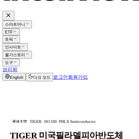
스마트머니
ETF
토픽
인사이트
월가스토리
도구
브리핑
로그인
회원가입
English
다크 모드
TIGER
·
381180
·
PHLX Semiconductor
국내 ETF
TIGER 미국필라델피아반도체