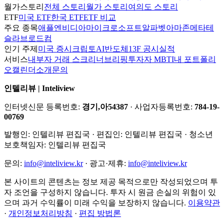
월가스토리
전체 스토리
월가 스토리
여의도 스토리
ETF
미국 ETF
한국 ETF
ETF 비교
주요 종목
애플
엔비디아
마이크로소프트
알파벳
아마존
메타
테
슬라
브로드컴
인기 주제
미국 증시
크립토
AI
반도체
13F 공시
실적
서비스
내부자 거래 스크리너
브리핑
투자자 MBTI
내 포트폴리
오
캘린더
소개
문의
인텔리뷰 | Inteliview
인터넷신문 등록번호:
경기,아54387
· 사업자등록번호:
784-19-
00769
발행인:
인텔리뷰 편집국
· 편집인:
인텔리뷰 편집국
· 청소년
보호책임자:
인텔리뷰 편집국
문의:
info@inteliview.kr
·
광고·제휴:
info@inteliview.kr
본 사이트의 콘텐츠는 정보 제공 목적으로만 작성되었으며 투
자 조언을 구성하지 않습니다. 투자 시 원금 손실의 위험이 있
으며 과거 수익률이 미래 수익을 보장하지 않습니다.
이용약관
·
개인정보처리방침
·
편집 방법론