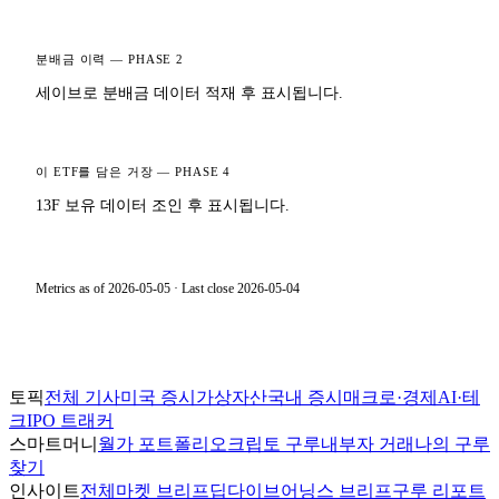
분배금 이력 — PHASE 2
세이브로 분배금 데이터 적재 후 표시됩니다.
이 ETF를 담은 거장 — PHASE 4
13F 보유 데이터 조인 후 표시됩니다.
Metrics as of
2026-05-05
· Last close
2026-05-04
토픽
전체 기사
미국 증시
가상자산
국내 증시
매크로·경제
AI·테
크
IPO 트래커
스마트머니
월가 포트폴리오
크립토 구루
내부자 거래
나의 구루
찾기
인사이트
전체
마켓 브리프
딥다이브
어닝스 브리프
구루 리포트