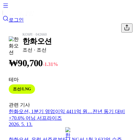
로그인
KOSPI
·
042660
한화오션
조선
· 조선
₩
90,700
-1.31
%
테마
조선/LNG
관련 기사
한화오션, 1분기 영업이익 4411억 원…전년 동기 대비
+70.6% 어닝 서프라이즈
2026. 5. 13.
한화오션, 유럽 선주로부터 LNG선 1척 3,632억 수주…