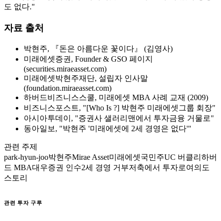
도 없다."
자료 출처
박현주, 『돈은 아름다운 꽃이다』 (김영사)
미래에셋증권, Founder & GSO 페이지
(securities.miraeasset.com)
미래에셋박현주재단, 설립자 인사말
(foundation.miraeasset.com)
하버드비즈니스스쿨, 미래에셋 MBA 사례 교재 (2009)
비즈니스포스트, "[Who Is ?] 박현주 미래에셋그룹 회장"
아시아투데이, "증권사 샐러리맨에서 투자금융 거물로"
동아일보, "박현주 '미래에셋에 2세 경영은 없다'"
관련 주제
park-hyun-joo
박현주
Mirae Asset
미래에셋
국민주
UC 버클리
하버
드 MBA
대우증권 인수
2세 경영 거부
저축에서 투자로
여의도
스토리
관련 투자 구루