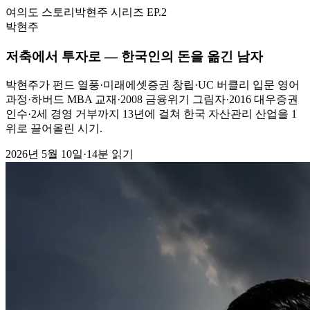
여의도 스토리
박현주 시리즈
EP.2
박현주
저축에서 투자로 — 한국인의 돈을 옮긴 남자
박현주가 펀드 열풍·미래에셋증권 창립·UC 버클리 입문 영어
과정·하버드 MBA 교재·2008 금융위기 그림자·2016 대우증권
인수·2세 경영 거부까지 13년에 걸쳐 한국 자산관리 산업을 1
위로 끌어올린 시기.
2026년 5월 10일
·
14분 읽기