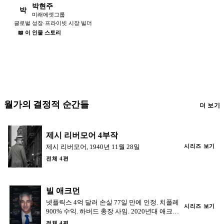
박현주
박
미래에셋그룹
글로벌 성장·프라이빗 시장 빌더
📖 이 인물 스토리
월가의 결정적 순간들
더 보기
제시 리버모어 4부작
제시 리버모어, 1940년 11월 28일
시리즈 보기
전체 4편
빌 애크먼
넷플릭스 4억 달러 손실 77일 만에 인정. 치폴레
시리즈 보기
900% 수익. 하버드 총장 사임. 2020년대 애크먼
의 무기는 포지션이 아니라 트위터였다.
전체 4편