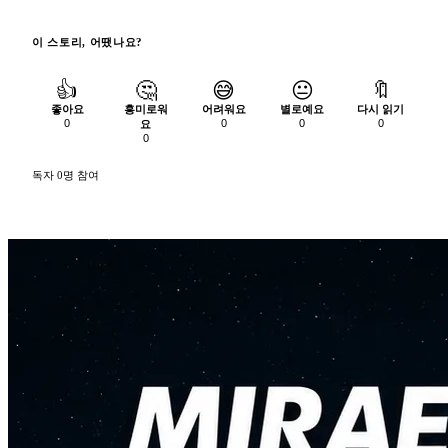
이 스토리, 어땠나요?
👍
🤔
😅
😐
🔖
좋아요
흥미로워
어려워요
별로예요
다시 읽기
0
0
0
0
요
0
독자 0명 참여