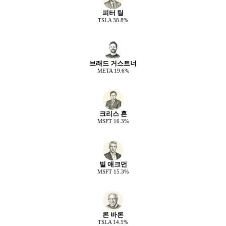
피터 틸
TSLA
38.8
%
브래드 거스트너
META
19.6
%
크리스 혼
MSFT
16.3
%
빌 애크먼
MSFT
15.3
%
론 바론
TSLA
14.5
%