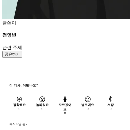
글쓴이
전영빈
관련 주제
공유하기
이 기사, 어땠나요?
🎯
😮
🤷
😐
🔖
정확해요
놀라워요
모르겠어
별로예요
저장
0
0
0
0
요
0
독자 0명 평가