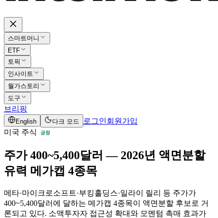
스마트머니
ETF
토픽
인사이트
월가스토리
도구
브리핑
로그인
회원가입
English
다크 모드
미국 주식
긍정
주가 400~5,400달러 — 2026년 액면분할
유력 메가캡 4종목
메타·마이크로소프트·부킹홀딩스·일라이 릴리 등 주가가
400~5,400달러에 달하는 메가캡 4종목이 액면분할 후보로 거
론되고 있다. 소액투자자 접근성 확대와 모멘텀 촉매 효과가