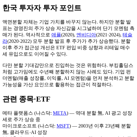
한국 투자자 투자 포인트
액면분할 자체는 기업 가치를 바꾸지 않는다. 하지만 분할 발
표는 경영진의 주가 상승 자신감을 시그널하며 단기 모멘텀 촉
매가 된다. 역사적으로
애플
(2020),
엔비디아
(2021·2024),
테슬
라
(2020·2022) 모두 분할 발표 후 주가가 추가 상승했다. 분할
이후 주가 접근성 개선은 ETF 편입 비중 상향과 리테일 매수
세 유입으로도 이어질 수 있다.
다만 분할 기대감만으로 진입하는 것은 위험하다. 부킹홀딩스
처럼 고가임에도 수년째 분할하지 않는 사례도 있다. 기업 펀
더멘털(매출 성장률, 이익률, AI 모멘텀)을 먼저 분석하고 분할
가능성을 가산 요인으로 활용하는 접근이 적절하다.
관련 종목·ETF
메타 플랫폼스 (나스닥:
META
) — 역대 분할 無, AI 광고 성장
세로 주가 상승 중
마이크로소프트 (나스닥:
MSFT
) — 2003년 이후 23년째 분할
無, 클라우드·AI 성장