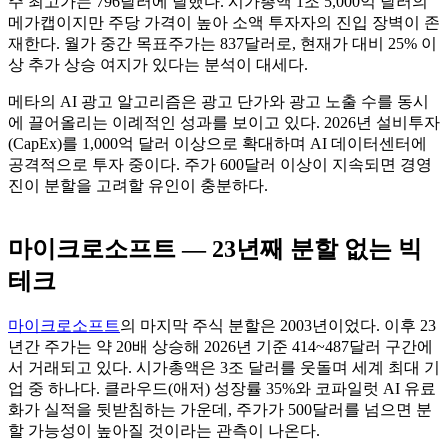
주 최고가는 796달러에 달했다. 시가총액 1조 5,000억 달러의
메가캡이지만 주당 가격이 높아 소액 투자자의 진입 장벽이 존
재한다. 월가 중간 목표주가는 837달러로, 현재가 대비 25% 이
상 추가 상승 여지가 있다는 분석이 대세다.
메타의 AI 광고 알고리즘은 광고 단가와 광고 노출 수를 동시
에 끌어올리는 이례적인 성과를 보이고 있다. 2026년 설비투자
(CapEx)를 1,000억 달러 이상으로 확대하며 AI 데이터센터에
공격적으로 투자 중이다. 주가 600달러 이상이 지속되면 경영
진이 분할을 고려할 유인이 충분하다.
마이크로소프트 — 23년째 분할 없는 빅
테크
마이크로소프트
의 마지막 주식 분할은 2003년이었다. 이후 23
년간 주가는 약 20배 상승해 2026년 기준 414~487달러 구간에
서 거래되고 있다. 시가총액은 3조 달러를 웃돌며 세계 최대 기
업 중 하나다. 클라우드(애저) 성장률 35%와 코파일럿 AI 유료
화가 실적을 뒷받침하는 가운데, 주가가 500달러를 넘으면 분
할 가능성이 높아질 것이라는 관측이 나온다.