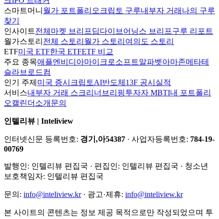
크
IPO 트래커
스마트머니
월가 포트폴리오
크립토 구루
내부자 거래
나의 구루
찾기
인사이트
전체
마켓 브리프
딥다이브
어닝스 브리프
구루 리포트
월가스토리
전체 스토리
월가 스토리
여의도 스토리
ETF
미국 ETF
한국 ETF
ETF 비교
주요 종목
애플
엔비디아
마이크로소프트
알파벳
아마존
메타
테
슬라
브로드컴
인기 주제
미국 증시
크립토
AI
반도체
13F 공시
실적
서비스
내부자 거래 스크리너
브리핑
투자자 MBTI
내 포트폴리
오
캘린더
소개
문의
인텔리뷰 | Inteliview
인터넷신문 등록번호:
경기,아54387
· 사업자등록번호:
784-19-
00769
발행인:
인텔리뷰 편집국
· 편집인:
인텔리뷰 편집국
· 청소년
보호책임자:
인텔리뷰 편집국
문의:
info@inteliview.kr
·
광고·제휴:
info@inteliview.kr
본 사이트의 콘텐츠는 정보 제공 목적으로만 작성되었으며 투