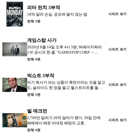
피터 린치 3부작
18억 달러 손실. 공포에 팔지 않는 법.
시리즈 보기
전체 3편
게임스탑 사가
2020년 8월 14일 오후 4시 5분, 96페이지짜리
시리즈 보기
13F 공시의 한 줄. "GAMESTOP CORP —
NEW." 빅쇼트의 마이클 버리가 키스 길과 같은
전체 4편
종목을 샀다.
빅쇼트 3부작
자기 회사가 파는 상품이 폭탄이라는 것을 알고
시리즈 보기
도, 슬라이드 한 장을 들고 월스트리트를 돌아
다닌 남자. 그렉 리프먼 — 빅쇼트의 세일즈맨.
전체 3편
빌 애크먼
2,700만 달러가 26억 달러가 됐다. 30일 만에.
시리즈 보기
패배에서 배운 비대칭 베팅의 교훈.
전체 4편