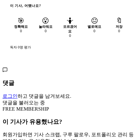
이 기사, 어땠나요?
🎯
😮
🤷
😐
🔖
정확해요
놀라워요
모르겠어
별로예요
저장
0
0
0
0
요
0
독자 0명 평가
댓글
로그인
하고 댓글을 남겨보세요.
댓글을 불러오는 중
FREE MEMBERSHIP
이 기사가 유용했나요?
회원가입하면 기사 스크랩, 구루 팔로우, 포트폴리오 관리 등