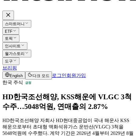
스마트머니
ETF
토픽
인사이트
월가스토리
도구
브리핑
로그인
회원가입
English
다크 모드
한국 주식
긍정
HD한국조선해양, KSS해운에 VLGC 3척
수주…5048억원, 연매출의 2.87%
HD한국조선해양 자회사 HD현대중공업이 국내 해운사 KSS
해운으로부터 초대형 액화석유가스 운반선(VLGC) 3척을
5048억원에 수주했다. 계약 기간은 2026년 4월부터 2029년 8월