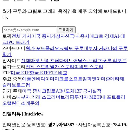
월가 구루와 크립토 고래의 움직임을 매주 요약해 보내드립니
다.
구독하기
토픽
전체 기사
미국 증시
가상자산
국내 증시
매크로·경제
AI·테
크
IPO 트래커
스마트머니
월가 포트폴리오
크립토 구루
내부자 거래
나의 구루
찾기
인사이트
전체
마켓 브리프
딥다이브
어닝스 브리프
구루 리포트
월가스토리
전체 스토리
월가 스토리
여의도 스토리
ETF
미국 ETF
한국 ETF
ETF 비교
주요 종목
애플
엔비디아
마이크로소프트
알파벳
아마존
메타
테
슬라
브로드컴
인기 주제
미국 증시
크립토
AI
반도체
13F 공시
실적
서비스
내부자 거래 스크리너
브리핑
투자자 MBTI
내 포트폴리
오
캘린더
소개
문의
인텔리뷰 | Inteliview
인터넷신문 등록번호:
경기,아54387
· 사업자등록번호:
784-19-