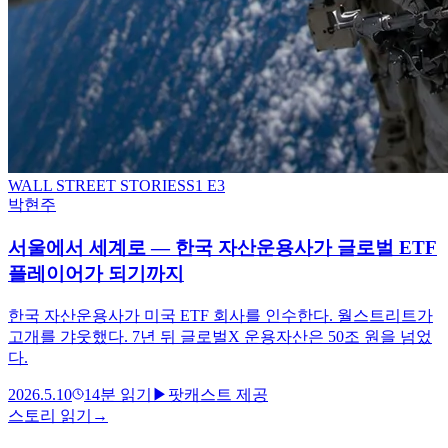
WALL STREET STORIES
S
1
E3
박현주
서울에서 세계로 — 한국 자산운용사가 글로벌 ETF
플레이어가 되기까지
한국 자산운용사가 미국 ETF 회사를 인수한다. 월스트리트가
고개를 갸웃했다. 7년 뒤 글로벌X 운용자산은 50조 원을 넘었
다.
2026.5.10
14
분 읽기
▶
팟캐스트 제공
스토리 읽기
→