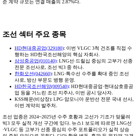
준 계약 규모는 연결 매출의 2.87%다.
조선 섹터 주요 종목
HD현대중공업(329180)
: 이번 VLGC 3척 건조를 직접 수
행하는 HD한국조선해양의 핵심 자회사.
삼성중공업(010140)
: LNG선·드릴십 중심의 고부가 선종
전문 조선사로, 조선 빅3 중 하나.
한화오션(042660)
: LNG·특수선 수주를 확대 중인 조선
사로, 방산 부문도 병행 운영.
HD한국조선해양(009540)
: HD현대중공업·현대삼호중공
업 등을 거느린 조선 지주사, 이번 공시 당사자.
KSS해운(비상장): LPG·암모니아 운반선 전문 국내 선사,
이번 계약의 발주처.
조선 업종은 2024~2025년 수주 호황과 고선가 기조가 맞물려
빅3 모두 실적 개선 구간에 있다. 뉴스1 보도에 따르면 LNG선
·VLGC 등 고부가 선종 중심의 수주 포트폴리오가 실적 상승
의 주된 요인으로 꼽힌다. 다만 환율 변동, 후판 등 원자재 가격