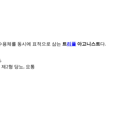
몬 수용체를 동시에 표적으로 삼는
트
리플
아고니스트
다.
%
 제2형 당뇨, 요통