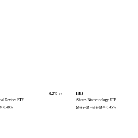
IBB
-0.2%
1Y
cal Devices ETF
iShares Biotechnology ETF
수
0.40%
운용규모
–
운용보수
0.45%