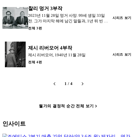
찰리 멍거 3부작
2023년 11월 28일 멍거 사망. 99세 생일 33일
시리즈 보기
전. 그가 마지막 해에 남긴 말들과, 1년 뒤 빈 의
자를 옆에 두고 무대에 올라간 버핏의 한 마디.
전체 3편
제시 리버모어 4부작
제시 리버모어, 1940년 11월 28일
시리즈 보기
전체 4편
1
/
4
월가의 결정적 순간 전체 보기
인사이트