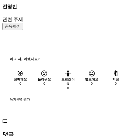
전영빈
관련 주제
공유하기
이 기사, 어땠나요?
🎯
😮
🤷
😐
🔖
정확해요
놀라워요
모르겠어
별로예요
저장
0
0
0
0
요
0
독자 0명 평가
댓글