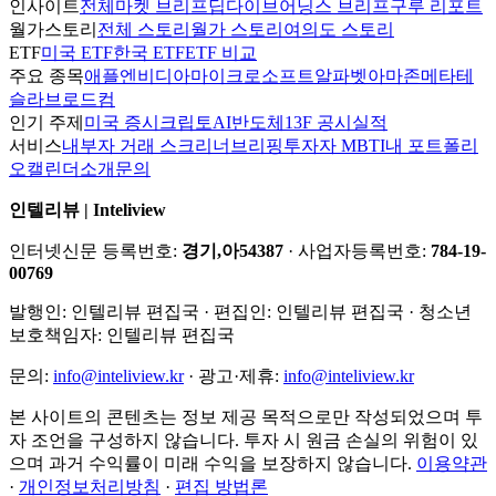
인사이트
전체
마켓 브리프
딥다이브
어닝스 브리프
구루 리포트
월가스토리
전체 스토리
월가 스토리
여의도 스토리
ETF
미국 ETF
한국 ETF
ETF 비교
주요 종목
애플
엔비디아
마이크로소프트
알파벳
아마존
메타
테
슬라
브로드컴
인기 주제
미국 증시
크립토
AI
반도체
13F 공시
실적
서비스
내부자 거래 스크리너
브리핑
투자자 MBTI
내 포트폴리
오
캘린더
소개
문의
인텔리뷰 | Inteliview
인터넷신문 등록번호:
경기,아54387
· 사업자등록번호:
784-19-
00769
발행인:
인텔리뷰 편집국
· 편집인:
인텔리뷰 편집국
· 청소년
보호책임자:
인텔리뷰 편집국
문의:
info@inteliview.kr
·
광고·제휴:
info@inteliview.kr
본 사이트의 콘텐츠는 정보 제공 목적으로만 작성되었으며 투
자 조언을 구성하지 않습니다. 투자 시 원금 손실의 위험이 있
으며 과거 수익률이 미래 수익을 보장하지 않습니다.
이용약관
·
개인정보처리방침
·
편집 방법론