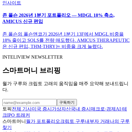
인사이트
존 폴슨 2026년 1분기 포트폴리오 — MDGL 18% 축소,
AMICUS 신규 편입
존 폴슨의 폴슨앤코가 2026년 1분기 13F에서 MDGL 비중을
18% 줄이고 SOLS를 전량 매도했다. AMICUS THERAPEUTIC
은 신규 편입, THM·THRY는 비중을 크게 늘렸다.
INTELIVIEW NEWSLETTER
스마트머니 브리핑
월가 구루와 크립토 고래의 움직임을 매주 요약해 보내드립니
다.
구독하기
토픽
전체 기사
미국 증시
가상자산
국내 증시
매크로·경제
AI·테
크
IPO 트래커
스마트머니
월가 포트폴리오
크립토 구루
내부자 거래
나의 구루
찾기