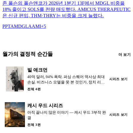
존 폴슨의 폴슨앤코가 2026년 1분기 13F에서 MDGL 비중을
18% 줄이고 SOLS를 전량 매도했다. AMICUS THERAPEUTIC
은 신규 편입, THM·THRY는 비중을 크게 늘렸다.
PPTA
MDGL
AAMI
+
5
월가의 결정적 순간들
더 보기
빌 애크먼
40억 달러, 94% 폭락. 퍼싱 스퀘어 역사상 최대
시리즈 보기
손실. 비즈니스 모델을 못 본 것인가, 정치 리스
크를 무시한 것인가.
전체 4편
캐시 우드 시리즈
아직 끝나지 않은 이야기 — 캐시 우드 3부작 완
시리즈 보기
결
전체 3편