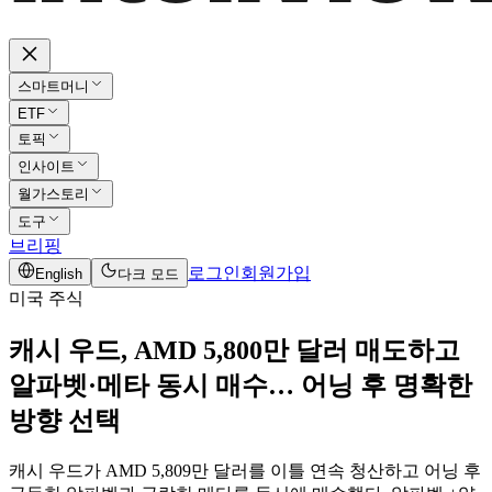
스마트머니
ETF
토픽
인사이트
월가스토리
도구
브리핑
로그인
회원가입
English
다크 모드
미국 주식
캐시 우드, AMD 5,800만 달러 매도하고
알파벳·메타 동시 매수… 어닝 후 명확한
방향 선택
캐시 우드가 AMD 5,809만 달러를 이틀 연속 청산하고 어닝 후