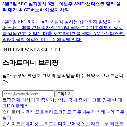
8월 3일 SEC 실적공시 0건…이번주 AMD·샌디스크·릴리 실
적 대기 속 GE버노바 예상치 하회
8월 3일 SEC 8-K Item 2.02 실적 공시는 접수되지 않았다. GE
버노바는 매출 22% 증가와 1760억 달러 수주잔고에도 예상치
를 밑돌았고, 메타는 매출 서프라이즈를 냈다. AMD·샌디스크·
일라이릴리 실적이 이번 주 예정돼 있다.
INTELIVIEW NEWSLETTER
스마트머니 브리핑
월가 구루와 크립토 고래의 움직임을 매주 요약해 보내드립니
다.
구독하기
토픽
전체 기사
미국 증시
가상자산
국내 증시
매크로·경제
AI·테
크
IPO 트래커
스마트머니
월가 포트폴리오
크립토 구루
내부자 거래
나의 구루
찾기
인사이트
전체
마켓 브리프
딥다이브
어닝스 브리프
구루 리포트