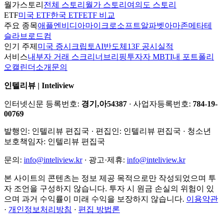
월가스토리
전체 스토리
월가 스토리
여의도 스토리
ETF
미국 ETF
한국 ETF
ETF 비교
주요 종목
애플
엔비디아
마이크로소프트
알파벳
아마존
메타
테
슬라
브로드컴
인기 주제
미국 증시
크립토
AI
반도체
13F 공시
실적
서비스
내부자 거래 스크리너
브리핑
투자자 MBTI
내 포트폴리
오
캘린더
소개
문의
인텔리뷰 | Inteliview
인터넷신문 등록번호:
경기,아54387
· 사업자등록번호:
784-19-
00769
발행인:
인텔리뷰 편집국
· 편집인:
인텔리뷰 편집국
· 청소년
보호책임자:
인텔리뷰 편집국
문의:
info@inteliview.kr
·
광고·제휴:
info@inteliview.kr
본 사이트의 콘텐츠는 정보 제공 목적으로만 작성되었으며 투
자 조언을 구성하지 않습니다. 투자 시 원금 손실의 위험이 있
으며 과거 수익률이 미래 수익을 보장하지 않습니다.
이용약관
·
개인정보처리방침
·
편집 방법론