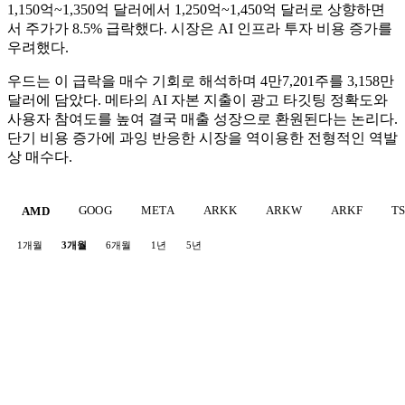
1,150억~1,350억 달러에서 1,250억~1,450억 달러로 상향하면
서 주가가 8.5% 급락했다. 시장은 AI 인프라 투자 비용 증가를
우려했다.
우드는 이 급락을 매수 기회로 해석하며 4만7,201주를 3,158만
달러에 담았다. 메타의 AI 자본 지출이 광고 타깃팅 정확도와
사용자 참여도를 높여 결국 매출 성장으로 환원된다는 논리다.
단기 비용 증가에 과잉 반응한 시장을 역이용한 전형적인 역발
상 매수다.
GOOG
META
ARKK
ARKW
ARKF
T
AMD
1개월
3개월
6개월
1년
5년