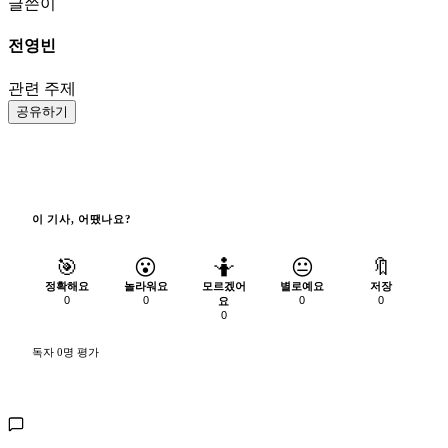
글쓴이
전영빈
관련 주제
공유하기
이 기사, 어땠나요?
🎯
😮
🤷
😐
🔖
정확해요
놀라워요
모르겠어
별로예요
저장
0
0
0
0
요
0
독자 0명 평가