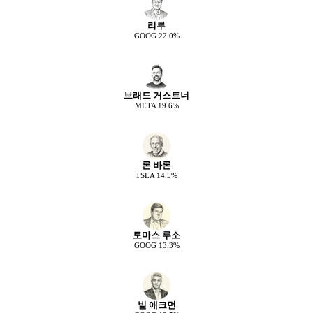
리루
GOOG
22.0
%
브래드 거스트너
META
19.6
%
론 바론
TSLA
14.5
%
토마스 루소
GOOG
13.3
%
빌 애크먼