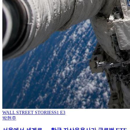
WALL STREET STORIES
S
1
E3
박현주