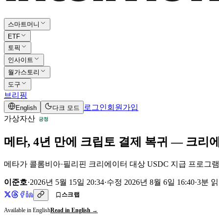
스마트머니
ETF
토픽
인사이트
월가스토리
도구
브리핑
로그인
회원가입
English
다크 모드
가상자산
긍정
메타, 4년 만에 크립토 결제 복귀 — 크
메타가 콜롬비아·필리핀 크리에이터 대상 USDC 지급 프로그램
이준호
·
2026년 5월 15일 20:34
·
수정
2026년 8월 6일 16:40
·
3
분 
스크랩
Available in English
Read in English →