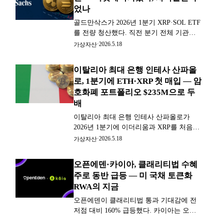
었나
골드만삭스가 2026년 1분기 XRP·SOL ETF
를 전량 청산했다. 직전 분기 전체 기관
XRP ETF의 73%를 독식했다가 한 분기 만
·
2026.5.18
가상자산
에 자취를 감췄다. BTC ETF 7억 달러는 그
대로다. 마켓메이커 역할 종료인지
이탈리아 최대 은행 인테사 산파올
CLARITY Act 호재를 판 것인지 논란이다.
로, 1분기에 ETH·XRP 첫 매입 — 암
호화폐 포트폴리오 $235M으로 두
배
이탈리아 최대 은행 인테사 산파올로가
2026년 1분기에 이더리움과 XRP를 처음으
로 매입하며 암호화폐 포트폴리오를 약 2
·
2026.5.18
가상자산
억 3,500만 달러로 두 배 이상 키웠다. 비트
코인 파생상품도 신규 추가하며 유럽 기관
오픈에덴·카이아, 클래리티법 수혜
자금의 크립토 다각화 가속을 보여줬다.
주로 동반 급등 — 미 국채 토큰화
RWA의 지금
오픈에덴이 클래리티법 통과 기대감에 전
저점 대비 160% 급등했다. 카이아는 오픈