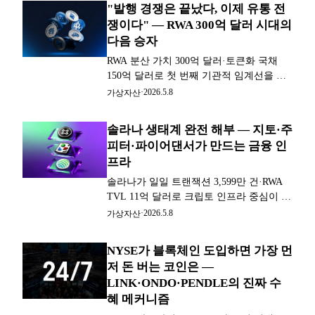
"발행 경쟁은 끝났다, 이제 유통 전
쟁이다" — RWA 300억 달러 시대의
다음 승자
RWA 분산 가치 300억 달러·토큰화 국채
150억 달러로 첫 번째 기관적 임계선을 넘
었다. 블랙록·JP모건·서클이 발행 레이어를
·
2026.5.8
가상자산
과밀하게 만들면서 다음 경쟁은 유통 플랫
폼으로 이동하고 있다.
솔라나 생태계 완전 해부 — 지토·주
피터·파이어댄서가 만드는 금융 인
프라
솔라나가 일일 트랜잭션 3,599만 건·RWA
TVL 11억 달러로 크립토 인프라 중심이 됐
다. 지토(스테이킹)·주피터(거래)가 양대
·
2026.5.8
가상자산
축이고 파이어댄서로 100만 TPS를 향하며
블랙록·비자·구글이 참여했다.
NYSE가 블록체인 도입하면 가장 먼
저 돈 버는 코인은 —
LINK·ONDO·PENDLE의 진짜 수
혜 메커니즘