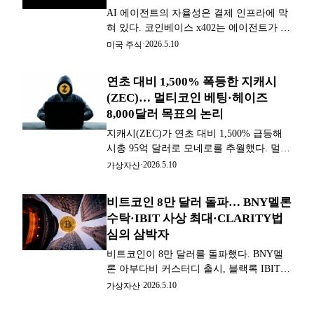
AI 에이전트의 자율성은 결제 인프라에 막
혀 있다. 코인베이스 x402는 에이전트가 사
람 승인 없이 수십 개 서비스와 즉시 거래
·
2026.5.10
미국 주식
하는 인프라를 만든다. AWS·비자·스트라
이프가 합류했다.
연초 대비 1,500% 폭등한 지캐시
(ZEC)… 멀티코인 베팅·헤이즈
8,000달러 목표의 논리
지캐시(ZEC)가 연초 대비 1,500% 급등해
시총 95억 달러로 모네로를 추월했다. 멀티
코인 대규모 투자·그레이스케일 ETF 신청·
·
2026.5.10
가상자산
헤이즈 8,000달러 목표가 맞물렸다. 핵심
개발팀 전원 이탈이 최대 리스크다.
비트코인 8만 달러 돌파… BNY멜론
수탁·IBIT 사상 최대·CLARITY법
심의 삼박자
비트코인이 8만 달러를 돌파했다. BNY멜
론 아부다비 커스터디 출시, 블랙록 IBIT
사상 최대 유입, 5월 14일 CLARITY Act 심
·
2026.5.10
가상자산
의가 동시에 맞물리며 기관 채택 서사를 강
화하고 있다.