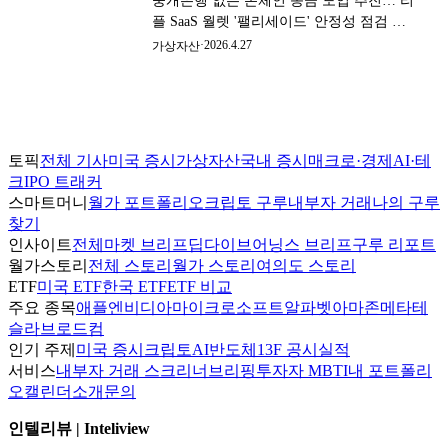
중개은행 없는 온체인 송금 도입 추진… 리
플 SaaS 월렛 '팰리세이드' 안정성 점검 병
행
·
2026.4.27
가상자산
토픽
전체 기사
미국 증시
가상자산
국내 증시
매크로·경제
AI·테
크
IPO 트래커
스마트머니
월가 포트폴리오
크립토 구루
내부자 거래
나의 구루
찾기
인사이트
전체
마켓 브리프
딥다이브
어닝스 브리프
구루 리포트
월가스토리
전체 스토리
월가 스토리
여의도 스토리
ETF
미국 ETF
한국 ETF
ETF 비교
주요 종목
애플
엔비디아
마이크로소프트
알파벳
아마존
메타
테
슬라
브로드컴
인기 주제
미국 증시
크립토
AI
반도체
13F 공시
실적
서비스
내부자 거래 스크리너
브리핑
투자자 MBTI
내 포트폴리
오
캘린더
소개
문의
인텔리뷰 | Inteliview