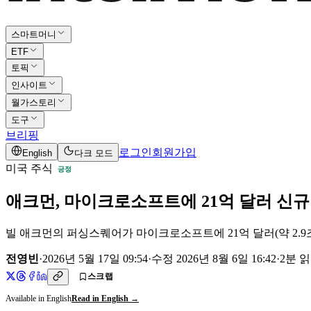
스마트머니
ETF
토픽
인사이트
월가스토리
도구
브리핑
로그인
회원가입
English
다크 모드
미국 주식
긍정
애크먼, 마이크로소프트에 21억 달러 신규
빌 애크먼의 퍼싱스퀘어가 마이크로소프트에 21억 달러(약 2.9조
전영빈
·
2026년 5월 17일 09:54
·
수정
2026년 8월 6일 16:42
·
2
분 
스크랩
Available in English
Read in English →