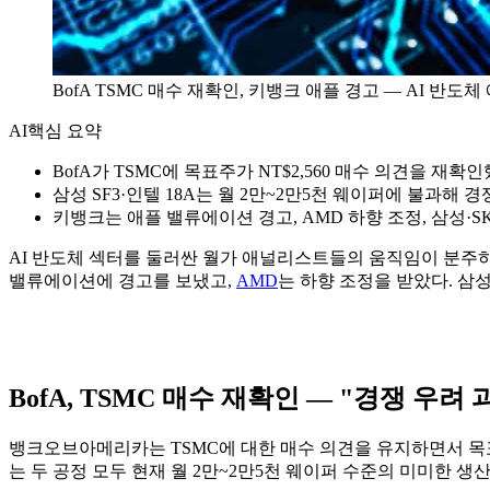
BofA TSMC 매수 재확인, 키뱅크 애플 경고 — AI 반
AI
핵심 요약
BofA가 TSMC에 목표주가 NT$2,560 매수 의견을 재확
삼성 SF3·인텔 18A는 월 2만~2만5천 웨이퍼에 불과해 
키뱅크는 애플 밸류에이션 경고, AMD 하향 조정, 삼성
AI 반도체 섹터를 둘러싼 월가 애널리스트들의 움직임이 분주하
밸류에이션에 경고를 보냈고,
AMD
는 하향 조정을 받았다. 삼
BofA, TSMC 매수 재확인 — "경쟁 우려 
뱅크오브아메리카는 TSMC에 대한 매수 의견을 유지하면서 목표주
는 두 공정 모두 현재 월 2만~2만5천 웨이퍼 수준의 미미한 생