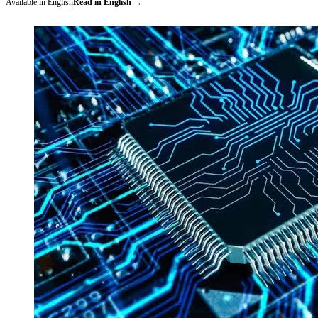
Available in English
Read in English →