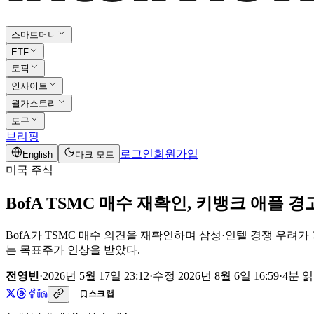
스마트머니
ETF
토픽
인사이트
월가스토리
도구
브리핑
로그인
회원가입
English
다크 모드
미국 주식
BofA TSMC 매수 재확인, 키뱅크 애플 
BofA가 TSMC 매수 의견을 재확인하며 삼성·인텔 경쟁 우려가
는 목표주가 인상을 받았다.
전영빈
·
2026년 5월 17일 23:12
·
수정
2026년 8월 6일 16:59
·
4
분 
스크랩