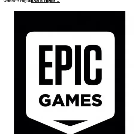
Available in English
Read in English →