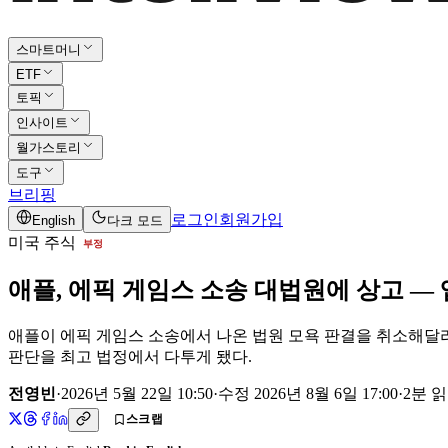
스마트머니
ETF
토픽
인사이트
월가스토리
도구
브리핑
로그인
회원가입
English
다크 모드
미국 주식
부정
애플, 에픽 게임스 소송 대법원에 상고 —
애플이 에픽 게임스 소송에서 나온 법원 모욕 판결을 취소해달라며
판단을 최고 법정에서 다투게 됐다.
전영빈
·
2026년 5월 22일 10:50
·
수정
2026년 8월 6일 17:00
·
2
분 
스크랩