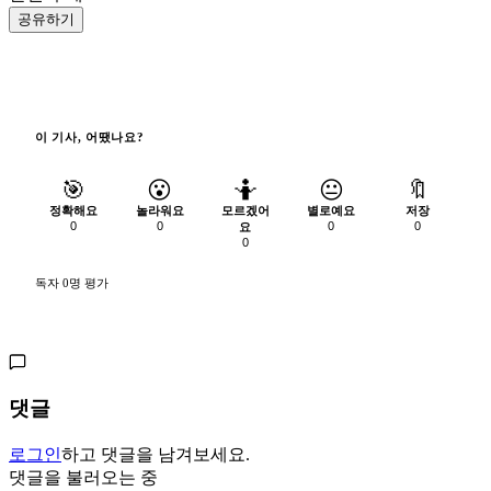
공유하기
이 기사, 어땠나요?
🎯
😮
🤷
😐
🔖
정확해요
놀라워요
모르겠어
별로예요
저장
0
0
0
0
요
0
독자 0명 평가
댓글
로그인
하고 댓글을 남겨보세요.
댓글을 불러오는 중