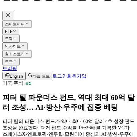
스마트머니
ETF
토픽
인사이트
월가스토리
도구
브리핑
로그인
회원가입
English
다크 모드
미국 주식
긍정
피터 틸 파운더스 펀드, 역대 최대 60억 달
러 조성… AI·방산·우주에 집중 베팅
피터 틸의 파운더스 펀드가 역대 최대 60억 달러 4호 성장 펀드
조성을 완료했다. 과거 펀드 수익률 15~26배를 기록한 VC가
스페이스X·앤트로픽·앤두릴·팔란티어 중심의 AI·방산·우주에