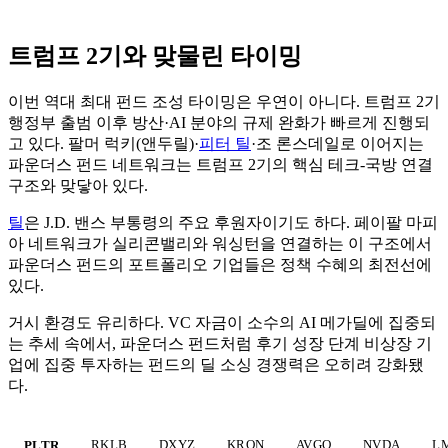
트럼프 2기와 맞물린 타이밍
이번 역대 최대 펀드 조성 타이밍은 우연이 아니다. 트럼프 2기
행정부 출범 이후 방산·AI 분야의 규제 완화가 빠르게 진행되
고 있다. 팔머 럭키(앤두릴)·
피터 틸
·조 론스데일로 이어지는
파운더스 펀드 네트워크는 트럼프 2기의 핵심 테크-국방 연결
구조와 맞닿아 있다.
틸
은 J.D. 밴스 부통령의 주요 후원자이기도 하다. 페이팔 마피
아 네트워크가 실리콘밸리와 워싱턴을 연결하는 이 구조에서
파운더스 펀드의 포트폴리오 기업들은 정책 수혜의 최전선에
있다.
거시 환경도 유리하다. VC 자금이 소수의 AI 메가딜에 집중되
는 추세 속에서, 파운더스 펀드처럼 후기 성장 단계 비상장 기
업에 집중 투자하는 펀드의 딜 소싱 경쟁력은 오히려 강화됐
다.
RKLB
DXYZ
KRON
AVGO
NVDA
L
PLTR