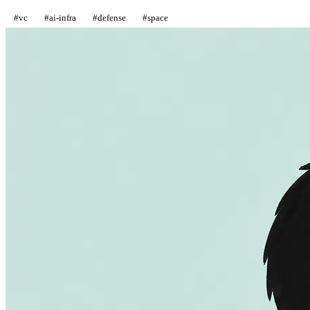
#
vc
#
ai-infra
#
defense
#
space