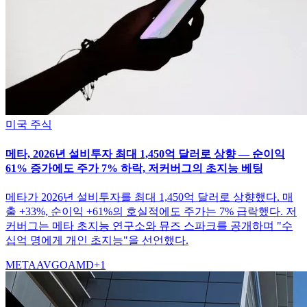
미국 주식
메타, 2026년 설비투자 최대 1,450억 달러로 상향 — 순이익
61% 증가에도 주가 7% 하락, 저커버그의 초지능 베팅
메타가 2026년 설비투자를 최대 1,450억 달러로 상향했다. 매
출 +33%, 순이익 +61%의 호실적에도 주가는 7% 급락했다. 저
커버그는 메타 초지능 연구소와 뮤즈 스파크를 공개하며 "수
십억 명에게 개인 초지능"을 선언했다.
META
AVGO
AMD
+
1