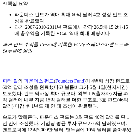
AI
핵심 요약
파운더스 펀드가 역대 최대 60억 달러 4호 성장 펀드 조
성을 완료했다
과거 2007·2010·2011년 펀드에서 각각 26.5배·15.2배·15
배 총수익을 기록한 VC의 역대 최대 베팅이다
과거 펀드 수익률 15~26배 기록한 VC가 스페이스X·앤트로픽·
앤두릴에 올인
피터 틸
의
파운더스 펀드
(
Founders Fund
)가 4번째 성장 펀드로
60억 달러 조성을 완료했다고 블룸버그가 5월 1일(현지시간)
보도했다. 펀드 역사상 최대 규모다. 외부 LP(출자자) 자금 45
억 달러에 내부 자금 15억 달러를 더한 구조로, 3호 펀드(46억
달러) 마감 후 1년도 채 안 돼 조성이 완료됐다.
속도가 말해준다. 파운더스 펀드는 3호 펀드 46억 달러를 단 1
년 만에 소진했다. 기업당 평균 투자 규모가 6억 달러였으며,
앤트로픽에 12억5,000만 달러, 앤두릴에 10억 달러를 쏟아부었