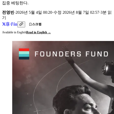
집중 베팅한다.
전영빈
·
2026년 5월 4일 00:20
·
수정
2026년 8월 7일 02:57
·
3
분 읽
기
스크랩
Available in English
Read in English →