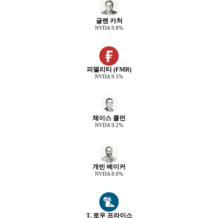
글렌 카처
NVDA
9.8
%
피델리티 (FMR)
NVDA
9.5
%
체이스 콜먼
NVDA
9.2
%
개빈 베이커
NVDA
8.0
%
T. 로우 프라이스