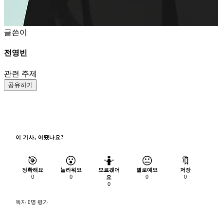
글쓴이
전영빈
관련 주제
공유하기
이 기사, 어땠나요?
🎯
😮
🤷
😐
🔖
정확해요
놀라워요
모르겠어
별로예요
저장
0
0
0
0
요
0
독자 0명 평가