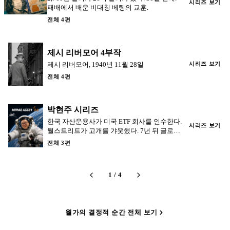
시리즈 보기
패배에서 배운 비대칭 베팅의 교훈.
전체 4편
제시 리버모어 4부작
제시 리버모어, 1940년 11월 28일
시리즈 보기
전체 4편
박현주 시리즈
한국 자산운용사가 미국 ETF 회사를 인수한다.
시리즈 보기
월스트리트가 고개를 갸웃했다. 7년 뒤 글로벌
X 운용자산은 50조 원을 넘었다.
전체 3편
1
/
4
월가의 결정적 순간 전체 보기