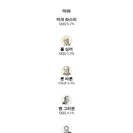
마라
마크 라스리
QQQ
6.2
%
폴 싱어
QQQ
5.3
%
론 바론
CSGP
4.3
%
켄 그리핀
QQQ
4.1
%