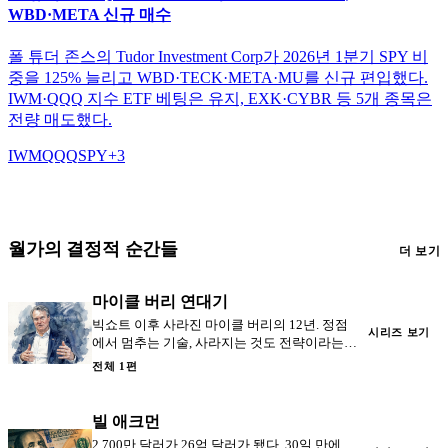
WBD·META 신규 매수
폴 튜더 존스의 Tudor Investment Corp가 2026년 1분기 SPY 비
중을 125% 늘리고 WBD·TECK·META·MU를 신규 편입했다.
IWM·QQQ 지수 ETF 베팅은 유지, EXK·CYBR 등 5개 종목은
전량 매도했다.
IWM
QQQ
SPY
+
3
월가의 결정적 순간들
더 보기
마이클 버리 연대기
빅쇼트 이후 사라진 마이클 버리의 12년. 정점
시리즈 보기
에서 멈추는 기술, 사라지는 것도 전략이라는
교훈.
전체 1편
빌 애크먼
2,700만 달러가 26억 달러가 됐다. 30일 만에.