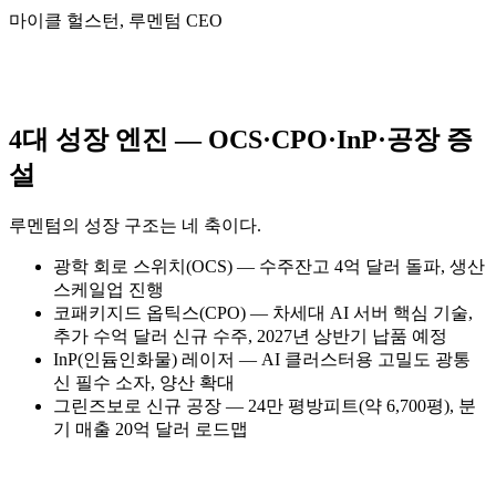
마이클 헐스턴, 루멘텀 CEO
4대 성장 엔진 — OCS·CPO·InP·공장 증
설
루멘텀의 성장 구조는 네 축이다.
광학 회로 스위치(OCS) — 수주잔고 4억 달러 돌파, 생산
스케일업 진행
코패키지드 옵틱스(CPO) — 차세대 AI 서버 핵심 기술,
추가 수억 달러 신규 수주, 2027년 상반기 납품 예정
InP(인듐인화물) 레이저 — AI 클러스터용 고밀도 광통
신 필수 소자, 양산 확대
그린즈보로 신규 공장 — 24만 평방피트(약 6,700평), 분
기 매출 20억 달러 로드맵