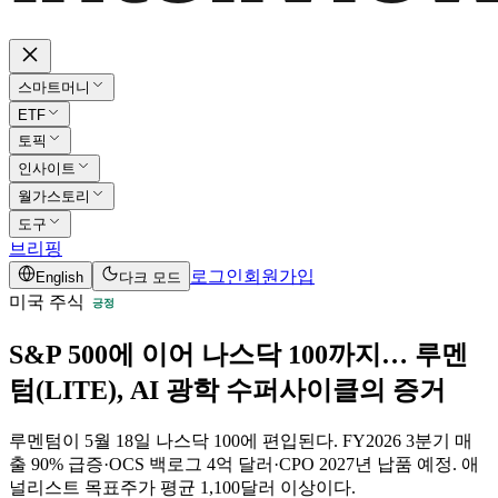
스마트머니
ETF
토픽
인사이트
월가스토리
도구
브리핑
로그인
회원가입
English
다크 모드
미국 주식
긍정
S&P 500에 이어 나스닥 100까지… 루멘
텀(LITE), AI 광학 수퍼사이클의 증거
루멘텀이 5월 18일 나스닥 100에 편입된다. FY2026 3분기 매
출 90% 급증·OCS 백로그 4억 달러·CPO 2027년 납품 예정. 애
널리스트 목표주가 평균 1,100달러 이상이다.