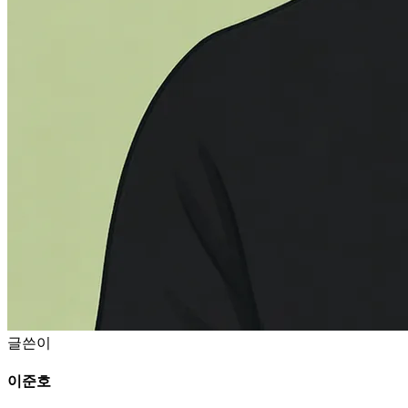
글쓴이
이준호