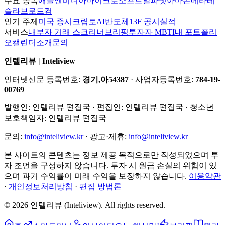
주요 종목
애플
엔비디아
마이크로소프트
알파벳
아마존
메타
테
슬라
브로드컴
인기 주제
미국 증시
크립토
AI
반도체
13F 공시
실적
서비스
내부자 거래 스크리너
브리핑
투자자 MBTI
내 포트폴리
오
캘린더
소개
문의
인텔리뷰 | Inteliview
인터넷신문 등록번호:
경기,아54387
· 사업자등록번호:
784-19-
00769
발행인:
인텔리뷰 편집국
· 편집인:
인텔리뷰 편집국
· 청소년
보호책임자:
인텔리뷰 편집국
문의:
info@inteliview.kr
·
광고·제휴:
info@inteliview.kr
본 사이트의 콘텐츠는 정보 제공 목적으로만 작성되었으며 투
자 조언을 구성하지 않습니다. 투자 시 원금 손실의 위험이 있
으며 과거 수익률이 미래 수익을 보장하지 않습니다.
이용약관
·
개인정보처리방침
·
편집 방법론
©
2026
인텔리뷰 (Inteliview)
. All rights reserved.