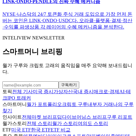
LINK·ONDO·PENDLE의 진짜 수혜 메커니즘
NYSE·나스닥의 24/7 토큰화 주식 거래 도입으로 가장 먼저 돈
버는 코인은 LINK·ONDO·USDC다. 오라클·플랫폼·결제·정산
·수익률 파생상품 각 레이어의 수혜 메커니즘을 분석한다.
INTELIVIEW NEWSLETTER
스마트머니 브리핑
월가 구루와 크립토 고래의 움직임을 매주 요약해 보내드립니
다.
구독하기
토픽
전체 기사
미국 증시
가상자산
국내 증시
매크로·경제
AI·테
크
IPO 트래커
스마트머니
월가 포트폴리오
크립토 구루
내부자 거래
나의 구루
찾기
인사이트
전체
마켓 브리프
딥다이브
어닝스 브리프
구루 리포트
월가스토리
전체 스토리
월가 스토리
여의도 스토리
ETF
미국 ETF
한국 ETF
ETF 비교