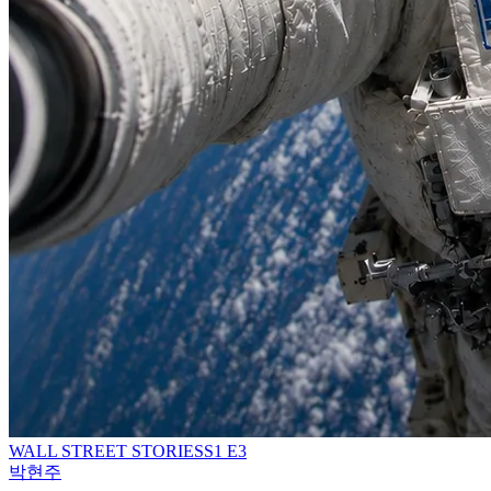
WALL STREET STORIES
S
1
E3
박현주