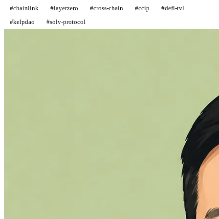
#
chainlink
#
layerzero
#
cross-chain
#
ccip
#
defi-tvl
#
kelpdao
#
solv-protocol