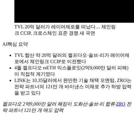
TVL 20억 달러가 레이어제로를 떠났다… 체인링
크 CCIP, 크로스체인 표준 경쟁 새 국면
AI
핵심 요약
TVL 합산 약 20억 달러의 켈프다오·솔브·리가 레이어제
로에서 체인링크 CCIP로 이전했다
4월 켈프다오 rsETH 익스플로잇(2억9,000만 달러 피해)
이 직접적 계기였다
LINK는 10.35달러에서 완만한 기술 채택 모멘텀, ZRO는
전략 파트너의 121만 개 바이낸스 이체로 추가 하방 압력
을 받고 있다
켈프다오 2억9,000만 달러 해킹이 도화선·솔브·리 합류·
ZRO
전
략 파트너 121만 개 매도 압력