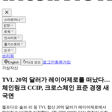
스마트머니
ETF
토픽
인사이트
월가스토리
도구
브리핑
로그인
회원가입
English
다크 모드
가상자산
TVL 20억 달러가 레이어제로를 떠났다…
체인링크 CCIP, 크로스체인 표준 경쟁 새
국면
켈프다오·솔브·리 등 TVL 합산 20억 달러가 레이어제로에서