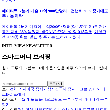
인사이트
데이터독, 2분기 매출 11억2000만달러…전년비 36% 증가에도
주가는 하락
데이터독 2분기 매출이 11억2000만 달러(약 1.59조 원)로 전년
동기 대비 36% 늘었다. 비GAAP 주당순이익 0.65달러, 대형고
객 4720곳 확보. 발표 후 주가는 오히려 내렸다.
INTELIVIEW NEWSLETTER
스마트머니 브리핑
월가 구루와 크립토 고래의 움직임을 매주 요약해 보내드립니
다.
구독하기
토픽
전체 기사
미국 증시
가상자산
국내 증시
매크로·경제
AI·테
크
IPO 트래커
스마트머니
월가 포트폴리오
크립토 구루
내부자 거래
나의 구루
찾기
인사이트
전체
마켓 브리프
딥다이브
어닝스 브리프
구루 리포트