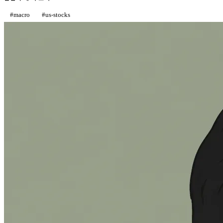
#
macro
#
us-stocks