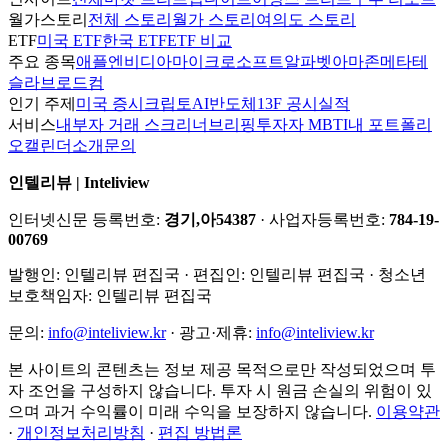
월가스토리
전체 스토리
월가 스토리
여의도 스토리
ETF
미국 ETF
한국 ETF
ETF 비교
주요 종목
애플
엔비디아
마이크로소프트
알파벳
아마존
메타
테
슬라
브로드컴
인기 주제
미국 증시
크립토
AI
반도체
13F 공시
실적
서비스
내부자 거래 스크리너
브리핑
투자자 MBTI
내 포트폴리
오
캘린더
소개
문의
인텔리뷰 | Inteliview
인터넷신문 등록번호:
경기,아54387
· 사업자등록번호:
784-19-
00769
발행인:
인텔리뷰 편집국
· 편집인:
인텔리뷰 편집국
· 청소년
보호책임자:
인텔리뷰 편집국
문의:
info@inteliview.kr
·
광고·제휴:
info@inteliview.kr
본 사이트의 콘텐츠는 정보 제공 목적으로만 작성되었으며 투
자 조언을 구성하지 않습니다. 투자 시 원금 손실의 위험이 있
으며 과거 수익률이 미래 수익을 보장하지 않습니다.
이용약관
·
개인정보처리방침
·
편집 방법론