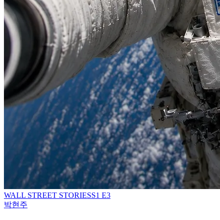
WALL STREET STORIES
S
1
E3
박현주