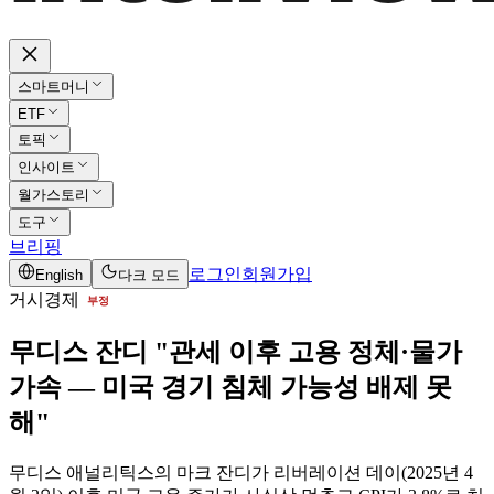
스마트머니
ETF
토픽
인사이트
월가스토리
도구
브리핑
로그인
회원가입
English
다크 모드
거시경제
부정
무디스 잔디 "관세 이후 고용 정체·물가
가속 — 미국 경기 침체 가능성 배제 못
해"
무디스 애널리틱스의 마크 잔디가 리버레이션 데이(2025년 4