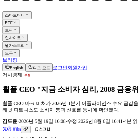
스마트머니
ETF
토픽
인사이트
월가스토리
도구
브리핑
로그인
회원가입
English
다크 모드
거시경제
부정
휠풀 CEO "지금 소비자 심리, 2008 금
휠풀 CEO 마크 비처가 2026년 1분기 어플라이언스 수요 급감을 
래닛 피트니스도 소비자 붕괴 신호를 동시에 확인했다.
김도윤
·
2026년 5월 19일 16:08
·
수정
2026년 8월 6일 16:41
·
4
분 
스크랩