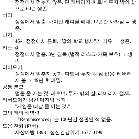
정점에서 멈추지 않음. 단 레버리지·파트너·투자 밖의 삶
으로 60년 생존.
버리
정점에서 멈춤. 사이언 캐피털 폐쇄, 12년간 사라짐 → 생
존.
린치
46세 정점에서 은퇴. "딸의 학교 행사"가 이유 → 생존.
키스 길
정점에서 멈춤. 3년 침묵 (법적 리스크·가족 보호) → 생
존.
리버모어
정점에서 멈추지 못함. 파트너·투자 밖 삶 없음. 레버리
지 씀 → 49년 후 파멸.
공통 분모
멈출 줄 아는 것. 파트너. 투자 밖의 삶. 레버리지 절제.
리버모어가 남긴 마지막 원칙
"게임을 떠날 줄 아는 것."
그의 책의 생명력
『Reminiscences』는 100년간 절판된 적 없음.
도움 전화 (한국)
자살예방 1393 · 정신건강위기 1577-0199