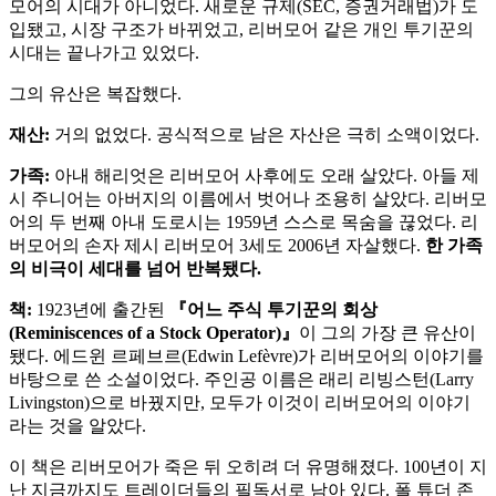
모어의 시대가 아니었다. 새로운 규제(SEC, 증권거래법)가 도
입됐고, 시장 구조가 바뀌었고, 리버모어 같은 개인 투기꾼의
시대는 끝나가고 있었다.
그의 유산은 복잡했다.
재산:
거의 없었다. 공식적으로 남은 자산은 극히 소액이었다.
가족:
아내 해리엇은 리버모어 사후에도 오래 살았다. 아들 제
시 주니어는 아버지의 이름에서 벗어나 조용히 살았다. 리버모
어의 두 번째 아내 도로시는 1959년 스스로 목숨을 끊었다. 리
버모어의 손자 제시 리버모어 3세도 2006년 자살했다.
한 가족
의 비극이 세대를 넘어 반복됐다.
책:
1923년에 출간된
『어느 주식 투기꾼의 회상
(Reminiscences of a Stock Operator)』
이 그의 가장 큰 유산이
됐다. 에드윈 르페브르(Edwin Lefèvre)가 리버모어의 이야기를
바탕으로 쓴 소설이었다. 주인공 이름은 래리 리빙스턴(Larry
Livingston)으로 바꿨지만, 모두가 이것이 리버모어의 이야기
라는 것을 알았다.
이 책은 리버모어가 죽은 뒤 오히려 더 유명해졌다. 100년이 지
난 지금까지도 트레이더들의 필독서로 남아 있다. 폴 튜더 존