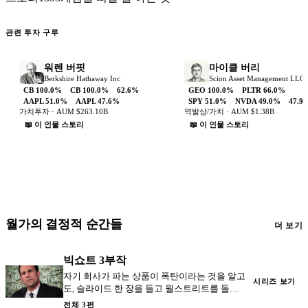
관련 투자 구루
워렌 버핏
마이클 버리
Berkshire Hathaway Inc
Scion Asset Management LLC
CB
100.0
%
CB
100.0
%
62.6
%
GEO
100.0
%
PLTR
66.0
%
AAPL
51.0
%
AAPL
47.6
%
SPY
51.0
%
NVDA
49.0
%
47.9
가치투자
·
AUM
$263.10B
역발상/가치
·
AUM
$1.38B
📖 이 인물 스토리
📖 이 인물 스토리
월가의 결정적 순간들
더 보기
빅쇼트 3부작
자기 회사가 파는 상품이 폭탄이라는 것을 알고
시리즈 보기
도, 슬라이드 한 장을 들고 월스트리트를 돌아
다닌 남자. 그렉 리프먼 — 빅쇼트의 세일즈맨.
전체 3편