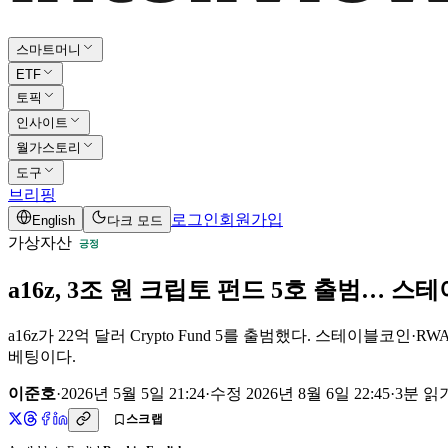
스마트머니
ETF
토픽
인사이트
월가스토리
도구
브리핑
로그인
회원가입
English
다크 모드
가상자산
긍정
a16z, 3조 원 크립토 펀드 5호 출범… 
a16z가 22억 달러 Crypto Fund 5를 출범했다. 스테이블코인
베팅이다.
이준호
·
2026년 5월 5일 21:24
·
수정
2026년 8월 6일 22:45
·
3
분 읽
스크랩