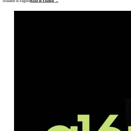
Available in English
Read in English →