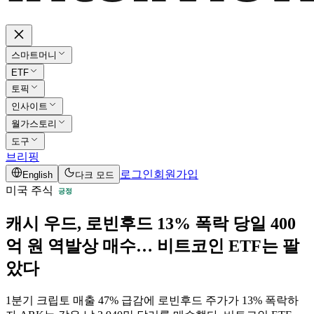
스마트머니
ETF
토픽
인사이트
월가스토리
도구
브리핑
로그인
회원가입
English
다크 모드
미국 주식
긍정
캐시 우드, 로빈후드 13% 폭락 당일 400
억 원 역발상 매수… 비트코인 ETF는 팔
았다
1분기 크립토 매출 47% 급감에 로빈후드 주가가 13% 폭락하