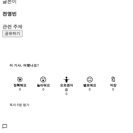
글쓴이
전영빈
관련 주제
공유하기
이 기사, 어땠나요?
🎯
😮
🤷
😐
🔖
정확해요
놀라워요
모르겠어
별로예요
저장
0
0
0
0
요
0
독자 0명 평가