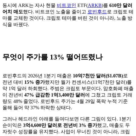
동시에 ARK는 자사 현물
비트코인
ETF(
ARKB
)를
610만 달러
어치 매도
했다. 비트코인 노출을 줄이고
로빈후드
로 크립토 테
마를 교체한 것이다. 크립토 테마를 버린 것이 아니라, 노출 방
식을 바꿨다.
무엇이 주가를 13% 떨어뜨렸나
로빈후드의 2026년 1분기 매출은
10억7천만 달러($1.07B)
로
전년 대비
15% 증가
했지만 월가 컨센서스(11억7천만 달러)를
약 1억 달러 하회했다. 주범은 크립토 부문이다. 암호화폐 매출
이 전년비
47% 급감한 1억3,400만 달러
에 그쳤고 크립토 거래
량도 48% 줄었다. 로빈후드 주가는 4월 29일 폭락 누적 기준
올해 들어 약 37% 하락한 상태다.
그러나 헤드라인 아래를 들여다보면 다른 그림이 있다. 1분기
순이익은
3억4,600만 달러로 전년비 3% 증가
했고, 매출도 두
자릿수 성장률을 유지했다. 사업이 무너진 것이 아니라, 크립