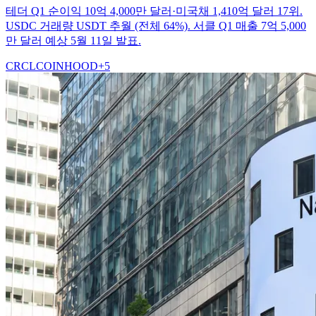
테더 Q1 순이익 10억 4,000만 달러·미국채 1,410억 달러 17위.
USDC 거래량 USDT 추월 (전체 64%). 서클 Q1 매출 7억 5,000
만 달러 예상 5월 11일 발표.
CRCL
COIN
HOOD
+
5