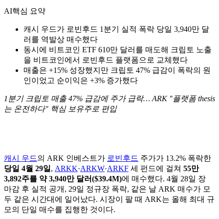
AI
핵심 요약
캐시 우드가 로빈후드 1분기 실적 폭락 당일 3,940만 달
러를 역발상 매수했다
동시에 비트코인 ETF 610만 달러를 매도해 크립토 노출
을 비트코인에서 로빈후드 플랫폼으로 교체했다
매출은 +15% 성장했지만 크립토 47% 급감이 폭락의 원
인이었고 순이익은 +3% 증가했다
1분기 크립토 매출 47% 급감에 주가 급락… ARK "플랫폼 thesis
는 온전하다" 핵심 보유주로 편입
캐시 우드
의 ARK 인베스트가
로빈후드
주가가 13.2% 폭락한
당일 4월 29일
,
ARKK
·
ARKW
·
ARKF
세 펀드에 걸쳐
55만
3,892주를 약 3,940만 달러($39.4M)
에 매수했다. 4월 28일 장
마감 후 실적 공개, 29일 정규장 폭락, 같은 날 ARK 매수가 모
두 같은 시간대에 일어났다. 시장이 팔 때 ARK는 올해 최대 규
모의 단일 매수를 집행한 것이다.