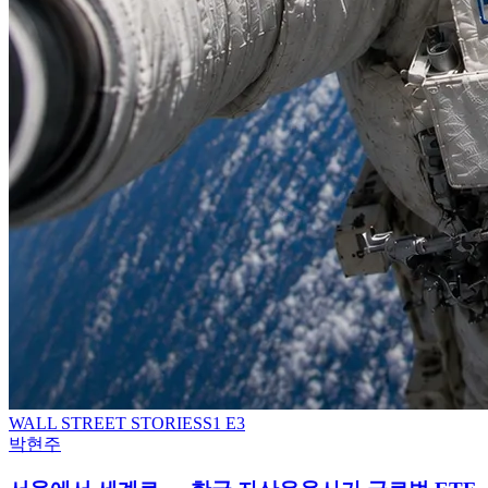
WALL STREET STORIES
S
1
E3
박현주